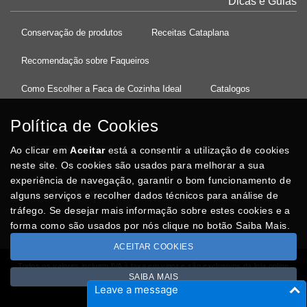
Dicas e Guias
Conservação de produtos
Receitas Cataplana
Recomendação sobre Faqueiros
Como Escolher a Faca de Cozinha Ideal
Catalogos
Política de Cookies
Ao clicar em
37°08'27.5"N 8°32'13.9"W
Aceitar
está a consentir a utilização de cookies
neste site. Os cookies são usados para melhorar a sua
experiência de navegação, garantir o bom funcionamento de
Posso Ajudar
?
alguns serviços e recolher dados técnicos para análise de
tráfego. Se desejar mais informação sobre estes cookies e a
forma como são usados por nós clique no botão Saiba Mais.
ACEITAR COOKIES
Todos os valores incluem IVA à taxa em vigor e são exclusivos da loja online
SAIBA MAIS
Copyright © CASACARMINHO.com 2026
Leave a message
Desenvolvido por
Optimeios