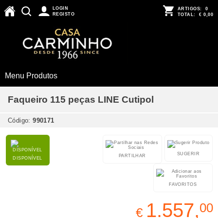
LOGIN
ARTIGOS:
0
REGISTO
TOTAL:
€ 0,00
Menu Produtos
Faqueiro 115 peças LINE Cutipol
Código:
990171
SUGERIR
PARTILHAR
DISPONÍVEL
FAVORITOS
1.557,
00
€