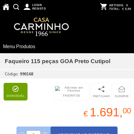
LOGIN
ARTIGOS:
0
REGISTO
TOTAL:
€ 0,00
Menu Produtos
Faqueiro 115 peças GOA Preto Cutipol
Código:
990168
FAVORITOS
DISPONÍVEL
PARTILHAR
SUGERIR
1.691,
00
€