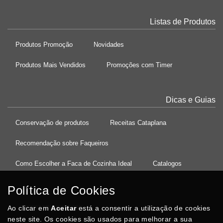
Listas de Produtos
Produtos Promoção
Novidades
Produtos Mais Vendidos
Promoções com Timer
Dicas e Guias
Conservação de produtos
Receitas Cataplana
Recomendação sobre Faqueiros
Como Escolher a Faca de Cozinha Ideal
Catalogos
Política de Cookies
Ao clicar em
37°08'27.5"N 8°32'13.9"W
Aceitar
está a consentir a utilização de cookies
neste site. Os cookies são usados para melhorar a sua