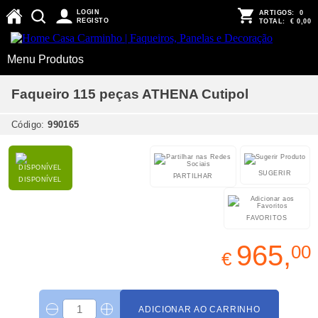
LOGIN
ARTIGOS:
0
REGISTO
TOTAL:
€ 0,00
Menu Produtos
Faqueiro 115 peças ATHENA Cutipol
Código:
990165
SUGERIR
PARTILHAR
DISPONÍVEL
FAVORITOS
965,
00
€
ADICIONAR AO CARRINHO