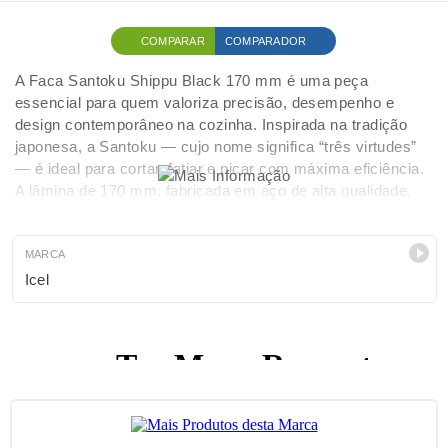
COMPARAR
COMPARADOR
A Faca Santoku Shippu Black 170 mm é uma peça
essencial para quem valoriza precisão, desempenho e
design contemporâneo na cozinha. Inspirada na tradição
japonesa, a Santoku — cujo nome significa “três virtudes”
— é ideal para cortar, fatiar e picar com máxima eficiência.
A lâmina de 170 mm, fabricada em aço de alta qualidade,
garante um fio extremamente afiado, excelente durabilidade
e resistência à corrosão. O acabamento Black confere-lhe
um aspeto elegante e moderno, ao mesmo tempo que
MARCA
reduz a aderência dos alimentos à lâmina durante o corte.
Icel
O cabo ergonómico foi desenhado para proporcionar
conforto, equilíbrio e controlo, mesmo em utilizações
prolongadas, tornando esta faca adequada tanto para uso
doméstico exigente como para cozinhas profissionais.