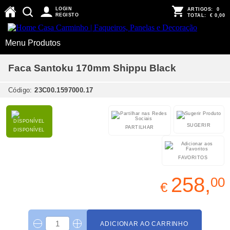
LOGIN
ARTIGOS:
0
REGISTO
TOTAL:
€ 0,00
Menu Produtos
Faca Santoku 170mm Shippu Black
Código:
23C00.1597000.17
SUGERIR
PARTILHAR
DISPONÍVEL
FAVORITOS
258,
00
€
ADICIONAR AO CARRINHO