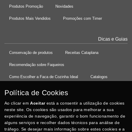
Produtos Promoção
Novidades
Produtos Mais Vendidos
Promoções com Timer
Dicas e Guias
Conservação de produtos
Receitas Cataplana
Recomendação sobre Faqueiros
Como Escolher a Faca de Cozinha Ideal
Catalogos
Política de Cookies
Ao clicar em
37°08'27.5"N 8°32'13.9"W
Aceitar
está a consentir a utilização de cookies
neste site. Os cookies são usados para melhorar a sua
experiência de navegação, garantir o bom funcionamento de
Posso Ajudar
?
alguns serviços e recolher dados técnicos para análise de
tráfego. Se desejar mais informação sobre estes cookies e a