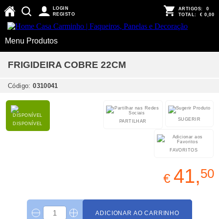
LOGIN
ARTIGOS:
0
REGISTO
TOTAL:
€ 0,00
Menu Produtos
FRIGIDEIRA COBRE 22CM
Código:
0310041
SUGERIR
PARTILHAR
DISPONÍVEL
FAVORITOS
41,
50
€
ADICIONAR AO CARRINHO