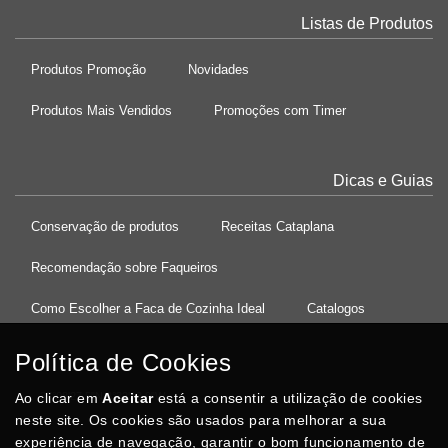
Listas de Produtos
Produtos Promoção
Novidades
Produtos Mais Vendidos
Promoções com Timer
Dicas e Guias
Conservação de produtos
Receitas Cataplana
Recomendação sobre Faqueiros
Como Escolher a Faca de Cozinha Ideal
Catalogos
Política de Cookies
Ao clicar em
37°08'27.5"N 8°32'13.9"W
Aceitar
está a consentir a utilização de cookies
neste site. Os cookies são usados para melhorar a sua
experiência de navegação, garantir o bom funcionamento de