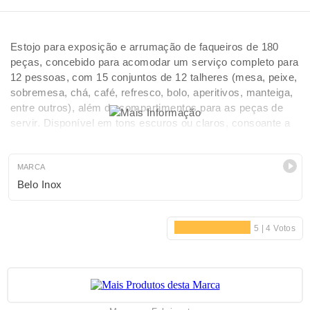
Estojo para exposição e arrumação de faqueiros de 180
peças, concebido para acomodar um serviço completo para
12 pessoas, com 15 conjuntos de 12 talheres (mesa, peixe,
sobremesa, chá, café, refresco, bolo, aperitivos, manteiga,
entre outros), além de compartimentos para as peças de
servir. Disponível em tons escuros ou claros, consoante a
disponibilidade em stock. A solução ideal para proteger,
organizar e valorizar o seu faqueiro com elegância e
praticidade.
MARCA
Belo Inox