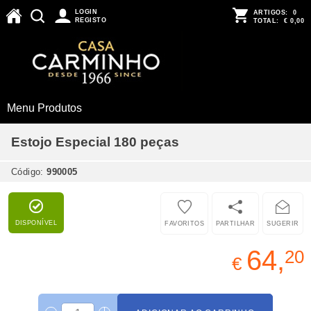
LOGIN
ARTIGOS:
0
REGISTO
TOTAL:
€ 0,00
Menu Produtos
Estojo Especial 180 peças
Código:
990005
DISPONÍVEL
FAVORITOS
PARTILHAR
SUGERIR
64,
20
€