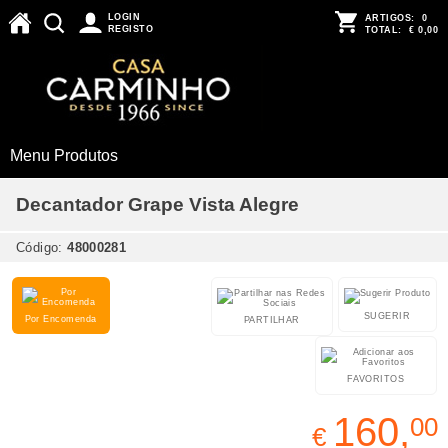
LOGIN
ARTIGOS:
0
REGISTO
TOTAL:
€ 0,00
Menu Produtos
Decantador Grape Vista Alegre
Código:
48000281
SUGERIR
Por Encomenda
PARTILHAR
FAVORITOS
160,
00
€