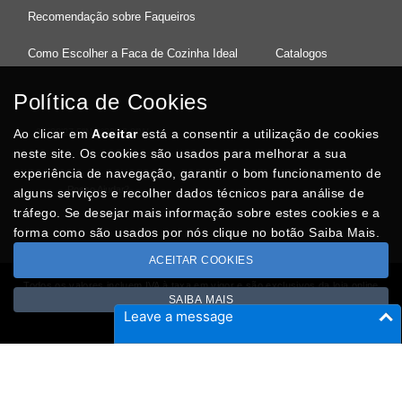
Recomendação sobre Faqueiros
Como Escolher a Faca de Cozinha Ideal
Catalogos
Política de Cookies
Ao clicar em
37°08'27.5"N 8°32'13.9"W
Aceitar
está a consentir a utilização de cookies
neste site. Os cookies são usados para melhorar a sua
experiência de navegação, garantir o bom funcionamento de
Posso Ajudar
?
alguns serviços e recolher dados técnicos para análise de
tráfego. Se desejar mais informação sobre estes cookies e a
forma como são usados por nós clique no botão Saiba Mais.
ACEITAR COOKIES
Todos os valores incluem IVA à taxa em vigor e são exclusivos da loja online
SAIBA MAIS
Copyright © CASACARMINHO.com 2026
Leave a message
Desenvolvido por
Optimeios
SITES DESTACADOS NA FUNCIONALIDADE RIO
Portugal XXI - Directório Nacional
Agenda Cultural no Portugal XXI
- Eventos para todos os gostos