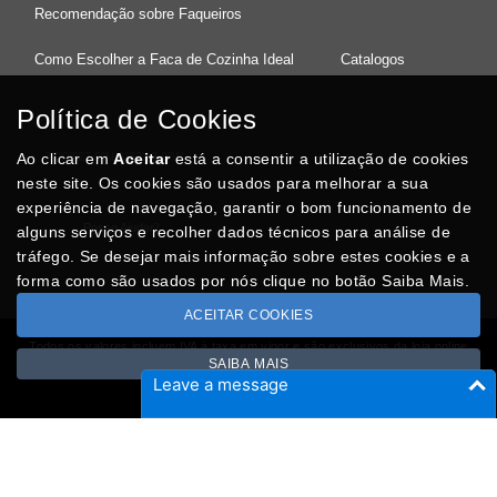
Recomendação sobre Faqueiros
Como Escolher a Faca de Cozinha Ideal
Catalogos
Política de Cookies
Ao clicar em
37°08'27.5"N 8°32'13.9"W
Aceitar
está a consentir a utilização de cookies
neste site. Os cookies são usados para melhorar a sua
experiência de navegação, garantir o bom funcionamento de
Posso Ajudar
?
alguns serviços e recolher dados técnicos para análise de
tráfego. Se desejar mais informação sobre estes cookies e a
forma como são usados por nós clique no botão Saiba Mais.
ACEITAR COOKIES
Todos os valores incluem IVA à taxa em vigor e são exclusivos da loja online
SAIBA MAIS
Copyright © CASACARMINHO.com 2026
Leave a message
Desenvolvido por
Optimeios
SITES DESTACADOS NA FUNCIONALIDADE RIO
Portugal XXI - Directório Nacional
Agenda Cultural no Portugal XXI
- Eventos para todos os gostos