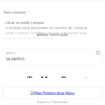
Para comprar
- clicar no botão comprar
- o produto será adicionado no carrinho de compras
- pode continuar a navegar no site comprando mais
produtos ou finalizar a compra
- para finalizar a compra, clicar em carrinho de compras e
seguir as instruções.
- pagamentos por Multibanco, Transferência bancária,
MARCA
Paypal (cartões de credito)
SILAMPOS
- após efectuar o pagamento receberá a sua encomenda (2
a 10 dias)
Marcas e Fabricantes