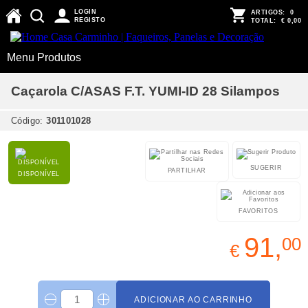
LOGIN
ARTIGOS:
0
REGISTO
TOTAL:
€ 0,00
Menu Produtos
Caçarola C/ASAS F.T. YUMI-ID 28 Silampos
Código:
301101028
SUGERIR
PARTILHAR
DISPONÍVEL
FAVORITOS
91,
00
€
ADICIONAR AO CARRINHO