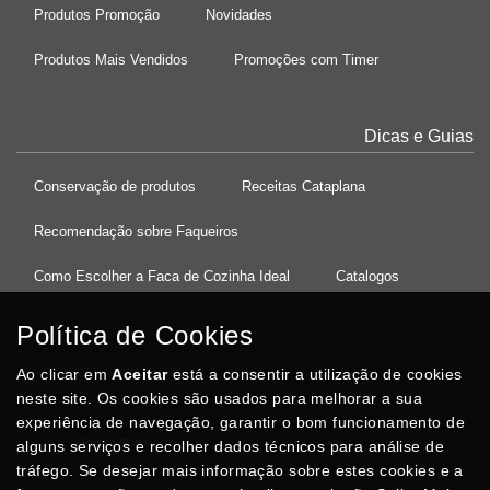
Produtos Promoção
Novidades
Produtos Mais Vendidos
Promoções com Timer
Dicas e Guias
Conservação de produtos
Receitas Cataplana
Recomendação sobre Faqueiros
Como Escolher a Faca de Cozinha Ideal
Catalogos
Política de Cookies
Ao clicar em
37°08'27.5"N 8°32'13.9"W
Aceitar
está a consentir a utilização de cookies
neste site. Os cookies são usados para melhorar a sua
experiência de navegação, garantir o bom funcionamento de
Posso Ajudar
?
alguns serviços e recolher dados técnicos para análise de
tráfego. Se desejar mais informação sobre estes cookies e a