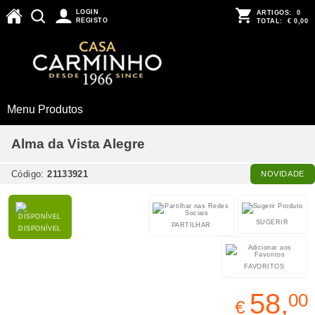
LOGIN
ARTIGOS:
0
REGISTO
TOTAL:
€ 0,00
Menu Produtos
Alma da Vista Alegre
Código:
21133921
NOVIDADE
SUGERIR
PARTILHAR
DISPONÍVEL
FAVORITOS
58,
00
€