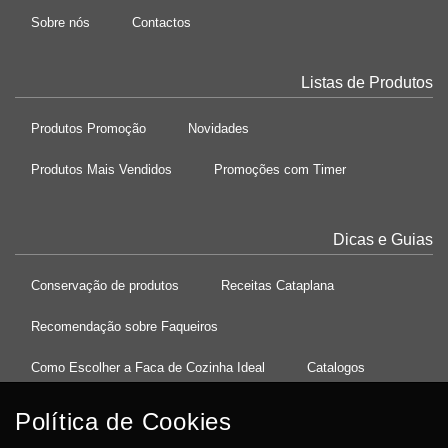
Sobre nós
Contactos
Listas de Produtos
Produtos Promoção
Novidades
Produtos Mais Vendidos
Promoções com Timer
Dicas e Guias
Conservação de produtos
Receitas Cataplana
Recomendação sobre Faqueiros
Como Escolher a Faca de Cozinha Ideal
Catalogos
Política de Cookies