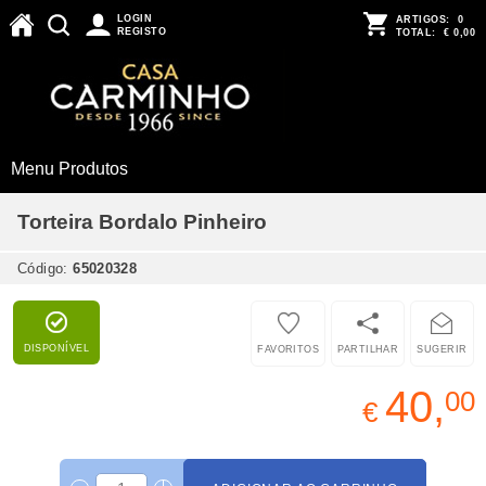
LOGIN
ARTIGOS:
0
REGISTO
TOTAL:
€ 0,00
Menu Produtos
Torteira Bordalo Pinheiro
Código:
65020328
DISPONÍVEL
FAVORITOS
PARTILHAR
SUGERIR
40,
00
€