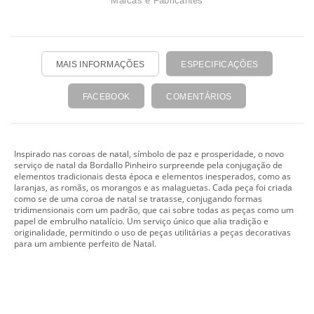
Marcas e Fabricantes
MAIS INFORMAÇÕES
ESPECIFICAÇÕES
FACEBOOK
COMENTÁRIOS
Inspirado nas coroas de natal, símbolo de paz e prosperidade, o novo
serviço de natal da Bordallo Pinheiro surpreende pela conjugação de
elementos tradicionais desta época e elementos inesperados, como as
laranjas, as romãs, os morangos e as malaguetas. Cada peça foi criada
como se de uma coroa de natal se tratasse, conjugando formas
tridimensionais com um padrão, que cai sobre todas as peças como um
papel de embrulho natalício. Um serviço único que alia tradição e
originalidade, permitindo o uso de peças utilitárias a peças decorativas
para um ambiente perfeito de Natal.