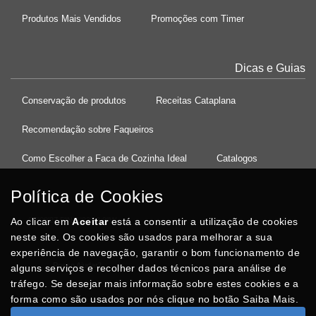
Produtos Mais Vendidos
Promoções com Timer
Dicas e Guias
Conservação de produtos
Receitas Cataplana
Recomendação sobre Faqueiros
Como Escolher a Faca de Cozinha Ideal
Catalogos
Política de Cookies
Ao clicar em
37°08'27.5"N 8°32'13.9"W
Aceitar
está a consentir a utilização de cookies
neste site. Os cookies são usados para melhorar a sua
experiência de navegação, garantir o bom funcionamento de
Posso Ajudar
?
alguns serviços e recolher dados técnicos para análise de
tráfego. Se desejar mais informação sobre estes cookies e a
forma como são usados por nós clique no botão Saiba Mais.