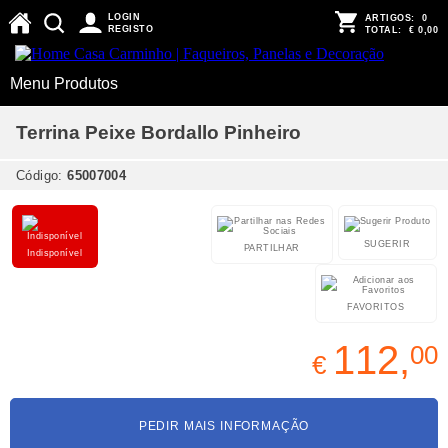
LOGIN
ARTIGOS:
0
REGISTO
TOTAL:
€ 0,00
Menu Produtos
Terrina Peixe Bordallo Pinheiro
Código:
65007004
SUGERIR
PARTILHAR
Indisponível
FAVORITOS
112,
00
€
PEDIR MAIS INFORMAÇÃO