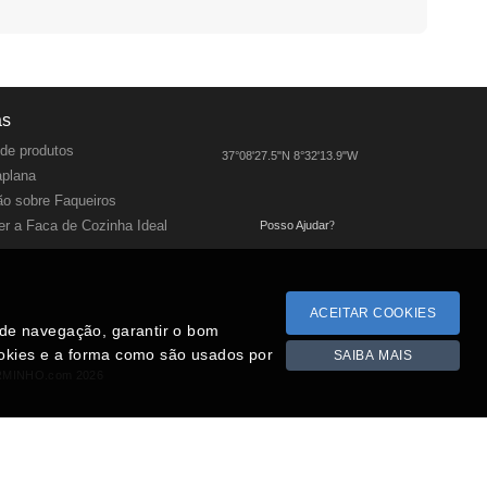
as
de produtos
37°08'27.5"N 8°32'13.9"W
aplana
o sobre Faqueiros
r a Faca de Cozinha Ideal
Posso Ajudar
?
ACEITAR COOKIES
a de navegação, garantir o bom
ookies e a forma como são usados por
SAIBA MAIS
RMINHO.com 2026