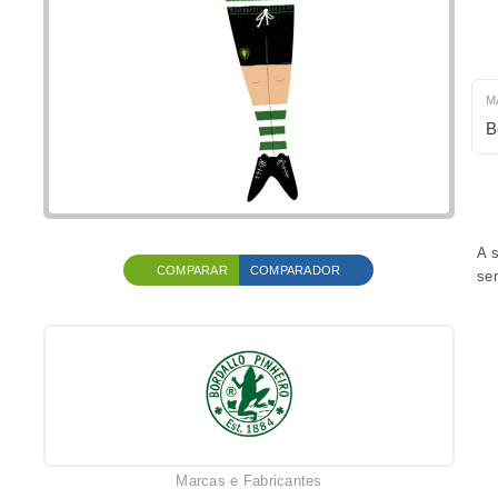
M
B
A s
COMPARAR
COMPARADOR
sem
Marcas e Fabricantes