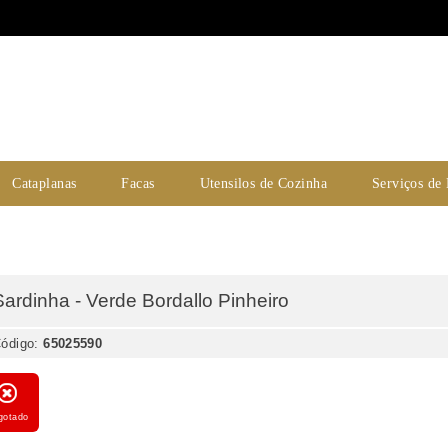
Cataplanas
Facas
Utensilos de Cozinha
Serviços de
Sardinha - Verde Bordallo Pinheiro
ódigo:
65025590
gotado