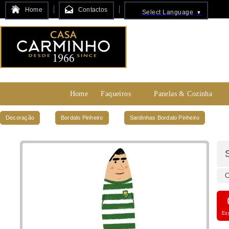
Home
Contactos
Select Language
▼
Home
Faqueiros
Panelas & Cozinha
Decoração
Bordalo Pinheiro
Sardinhas Bordalo Pinheiro
C
Es