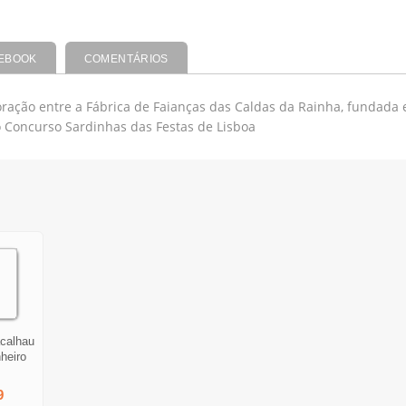
EBOOK
COMENTÁRIOS
boração entre a Fábrica de Faianças das Caldas da Rainha, fundada
o Concurso Sardinhas das Festas de Lisboa
acalhau
heiro
9