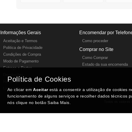
Informações Gerais
Encomendar por Telefon
Aceitação e Termos
Como proceder
Politica de Privacidade
Comprar no Site
Condições de Compra
Como Comprar
Modo de Pagamento
Estado da sua encomenda
Entrega e Portes
Devoluções
Política de Cookies
Resolução de Litígios Online
Livro reclamações
Ao clicar em
Aceitar
está a consentir a utilização de cookies 
funcionamento de alguns serviços e recolher dados técnicos p
Todos os valores i
nós clique no botão Saiba Mais.
SITES DESTACADOS NA FUNCIONALIDADE RIO
Portugal XXI - Directório Nacional
Agenda Cultural no Portugal XXI
- Eventos para todos os gostos