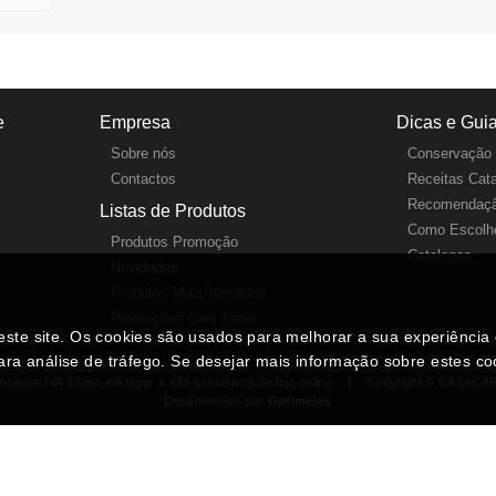
e
Empresa
Dicas e Gui
Sobre nós
Conservação 
Contactos
Receitas Cat
Recomendaçã
Listas de Produtos
Como Escolhe
Produtos Promoção
Catalogos
Novidades
Produtos Mais Vendidos
Promoções com Timer
neste site. Os cookies são usados para melhorar a sua experiênci
ara análise de tráfego. Se desejar mais informação sobre estes c
ncluem IVA à taxa em vigor e são exclusivos da loja online
Copyright © CASACA
Desenvolvido por
Optimeios