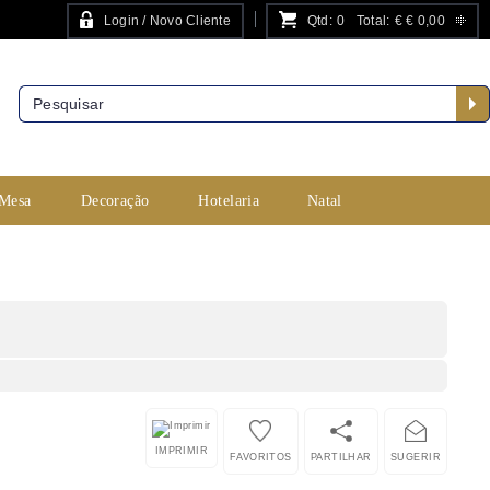
Login / Novo Cliente
Qtd:
0
Total:
€
€ 0,00
PESQUISA AVANÇADA
 Mesa
Decoração
Hotelaria
Natal
IMPRIMIR
FAVORITOS
PARTILHAR
SUGERIR