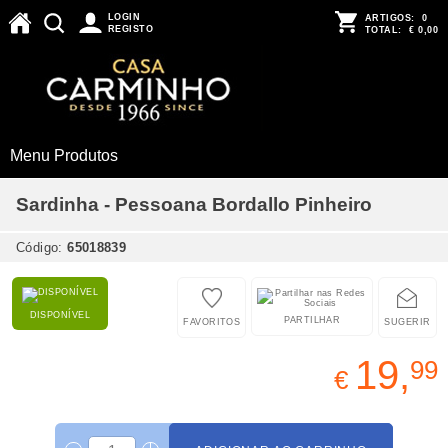
LOGIN
ARTIGOS:
0
REGISTO
TOTAL:
€ 0,00
Menu Produtos
Sardinha - Pessoana Bordallo Pinheiro
Código:
65018839
DISPONÍVEL
PARTILHAR
FAVORITOS
SUGERIR
19,
99
€