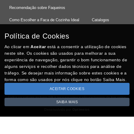
Recomendação sobre Faqueiros
Como Escolher a Faca de Cozinha Ideal
Catalogos
Política de Cookies
Ao clicar em
37°08'27.5"N 8°32'13.9"W
Aceitar
está a consentir a utilização de cookies
neste site. Os cookies são usados para melhorar a sua
experiência de navegação, garantir o bom funcionamento de
Posso Ajudar
?
alguns serviços e recolher dados técnicos para análise de
tráfego. Se desejar mais informação sobre estes cookies e a
forma como são usados por nós clique no botão Saiba Mais.
ACEITAR COOKIES
Todos os valores incluem IVA à taxa em vigor e são exclusivos da loja online
SAIBA MAIS
Copyright © CASACARMINHO.com 2026
Desenvolvido por
Optimeios
SITES DESTACADOS NA FUNCIONALIDADE RIO
Portugal XXI - Directório Nacional