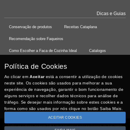
Dicas e Guias
Conservação de produtos
Receitas Cataplana
Recomendação sobre Faqueiros
Como Escolher a Faca de Cozinha Ideal
Catalogos
Política de Cookies
Ao clicar em
37°08'27.5"N 8°32'13.9"W
Aceitar
está a consentir a utilização de cookies
neste site. Os cookies são usados para melhorar a sua
experiência de navegação, garantir o bom funcionamento de
Posso Ajudar
?
alguns serviços e recolher dados técnicos para análise de
tráfego. Se desejar mais informação sobre estes cookies e a
forma como são usados por nós clique no botão Saiba Mais.
ACEITAR COOKIES
Todos os valores incluem IVA à taxa em vigor e são exclusivos da loja online