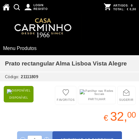
LOGIN
ARTIGOS:
0
REGISTO
TOTAL:
€ 0,00
Menu Produtos
Prato rectangular Alma Lisboa Vista Alegre
Código:
21111809
DISPONÍVEL
PARTILHAR
FAVORITOS
SUGERIR
32,
00
€