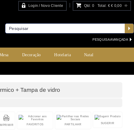
Login / Novo Cliente
Qtd:
0
Total:
€
€ 0,00
PESQUISA AVANÇADA
 Mesa
Decoração
Hotelaria
Natal
rmico + Tampa de vidro
SUGERIR
FAVORITOS
PARTILHAR
IMPRIMIR