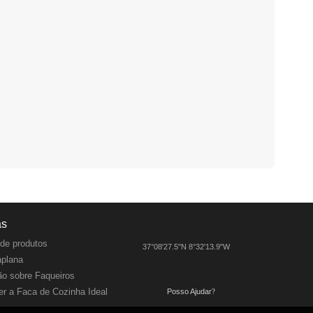
as
de produtos
37°08'27.5"N 8°32'13.9"W
aplana
o sobre Faqueiros
r a Faca de Cozinha Ideal
Posso Ajudar
?