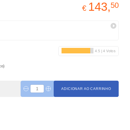
143,
50
€
co)
ADICIONAR AO CARRINHO