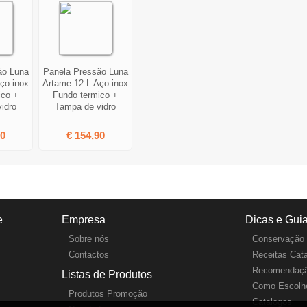
ão Luna
Panela Pressão Luna
ço inox
Artame 12 L Aço inox
ico +
Fundo termico +
idro
Tampa de vidro
90
€ 154,90
e
Empresa
Dicas e Gui
Sobre nós
Conservação 
Contactos
Receitas Cat
Recomendaçã
Listas de Produtos
Como Escolhe
Produtos Promoção
Catalogos