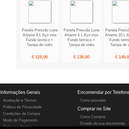
Panela Pressão Luna
Panela Pressão Luna
Panela Press
Artame 4 L Aço inox
Artame 6 L Aço inox
Artame 10 L A
Fundo termico +
Fundo termico +
Fundo term
Tampa de vidro
Tampa de vidro
Tampa de v
€ 128,90
€ 136,90
€ 149,
Informações Gerais
Encomendar por Telefon
Aceitação e Termos
Como proceder
Politica de Privacidade
Comprar no Site
Condições de Compra
Como Comprar
Modo de Pagamento
Estado da sua encomenda
Entrega e Portes