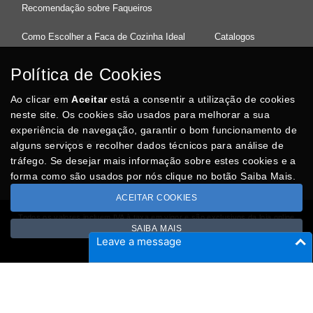
Recomendação sobre Faqueiros
Como Escolher a Faca de Cozinha Ideal
Catalogos
Política de Cookies
Ao clicar em
37°08'27.5"N 8°32'13.9"W
Aceitar
está a consentir a utilização de cookies
neste site. Os cookies são usados para melhorar a sua
experiência de navegação, garantir o bom funcionamento de
Posso Ajudar
?
alguns serviços e recolher dados técnicos para análise de
tráfego. Se desejar mais informação sobre estes cookies e a
forma como são usados por nós clique no botão Saiba Mais.
ACEITAR COOKIES
Todos os valores incluem IVA à taxa em vigor e são exclusivos da loja online
SAIBA MAIS
Copyright © CASACARMINHO.com 2026
Leave a message
Desenvolvido por
Optimeios
SITES DESTACADOS NA FUNCIONALIDADE RIO
Portugal XXI - Directório Nacional
Agenda Cultural no Portugal XXI
- Eventos para todos os gostos