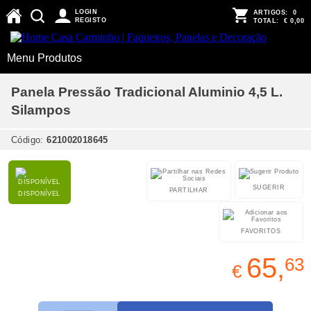
LOGIN
ARTIGOS:
0
REGISTO
TOTAL:
€ 0,00
Menu Produtos
Panela Pressão Tradicional Aluminio 4,5 L.
Silampos
Código:
621002018645
SUGERIR
PARTILHAR
DISPONÍVEL
FAVORITOS
65,
63
€