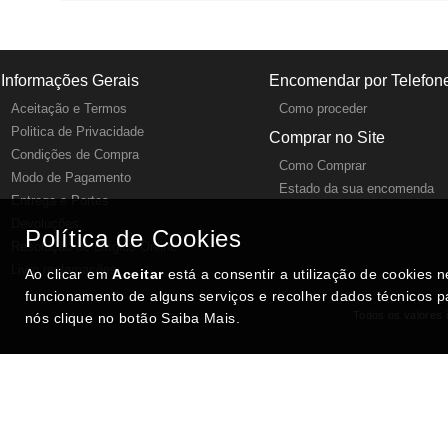
Informações Gerais
Encomendar por Telefon
Aceitação e Termos
Como proceder
Politica de Privacidade
Comprar no Site
Condições de Compra
Como Comprar
Modo de Pagamento
Estado da sua encomenda
Entrega e Portes
Devoluções
Política de Cookies
Resolução de Litígios Online
Livro reclamações
Ao clicar em
Aceitar
está a consentir a utilização de cookies 
funcionamento de alguns serviços e recolher dados técnicos p
Todos os valores i
nós clique no botão Saiba Mais.
SITES DESTACADOS NA FUNCIONALIDADE RIO
Portugal XXI - Directório Nacional
Agenda Cultural no Portugal XXI
- Eventos para todos os gostos
Gastronomia Portuguesa