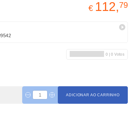
112,
79
€
09542
ADICIONAR AO CARRINHO