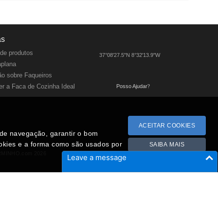
as
de produtos
37°08'27.5"N 8°32'13.9"W
aplana
o sobre Faqueiros
r a Faca de Cozinha Ideal
Posso Ajudar
?
ACEITAR COOKIES
a de navegação, garantir o bom
ookies e a forma como são usados por
SAIBA MAIS
RMINHO.com 2026
Leave a message