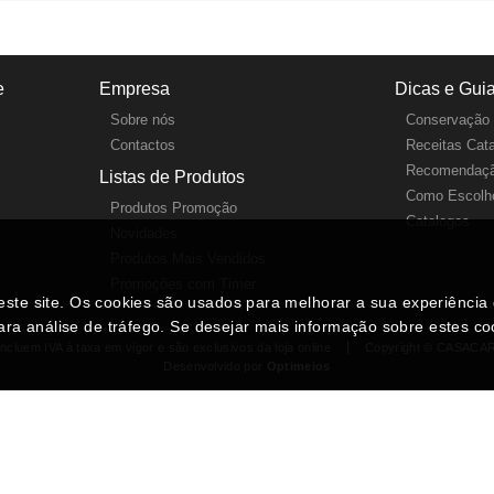
e
Empresa
Dicas e Gui
Sobre nós
Conservação 
Contactos
Receitas Cat
Recomendaçã
Listas de Produtos
Como Escolhe
Produtos Promoção
Catalogos
Novidades
Produtos Mais Vendidos
Promoções com Timer
neste site. Os cookies são usados para melhorar a sua experiênci
ara análise de tráfego. Se desejar mais informação sobre estes c
ncluem IVA à taxa em vigor e são exclusivos da loja online
Copyright © CASACA
Desenvolvido por
Optimeios