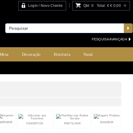
Login / Novo Cliente
Qtd:
0
Total:
€
€ 0,00
PESQUISA AVANÇADA
 Mesa
Decoração
Hotelaria
Natal
IMPRIMIR
SUGERIR
FAVORITOS
PARTILHAR