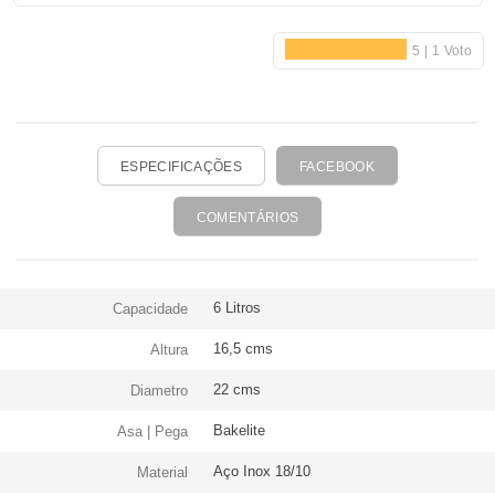
segurança durante a utilização. Ideal para preparar sopas,
guisados, pratos de carne e muito mais. Adequada para
todos os tipos de fogões, incluindo os de indução.
ESPECIFICAÇÕES
FACEBOOK
COMENTÁRIOS
6 Litros
Capacidade
16,5 cms
Altura
22 cms
Diametro
Bakelite
Asa | Pega
Aço Inox 18/10
Material