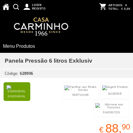
LOGIN
ARTIGOS:
0
REGISTO
TOTAL:
€ 0,00
Menu Produtos
Panela Pressão 6 litros Exklusiv
Código:
628906
SUGERIR
PARTILHAR
DISPONÍVEL
FAVORITOS
88,
90
€