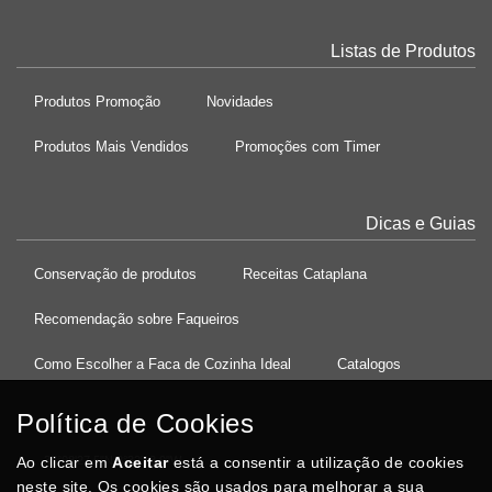
Listas de Produtos
Produtos Promoção
Novidades
Produtos Mais Vendidos
Promoções com Timer
Dicas e Guias
Conservação de produtos
Receitas Cataplana
Recomendação sobre Faqueiros
Como Escolher a Faca de Cozinha Ideal
Catalogos
Política de Cookies
Ao clicar em
37°08'27.5"N 8°32'13.9"W
Aceitar
está a consentir a utilização de cookies
neste site. Os cookies são usados para melhorar a sua