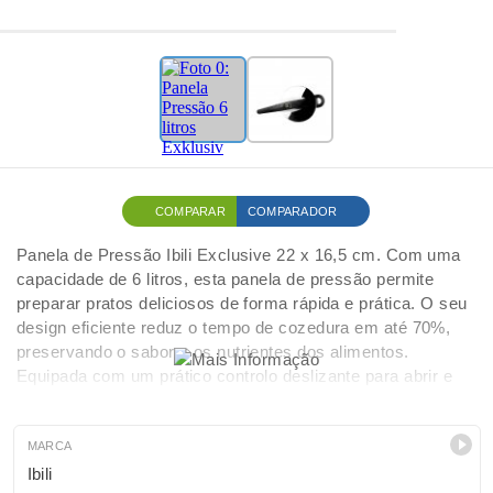
COMPARAR
COMPARADOR
Panela de Pressão Ibili Exclusive 22 x 16,5 cm. Com uma
capacidade de 6 litros, esta panela de pressão permite
preparar pratos deliciosos de forma rápida e prática. O seu
design eficiente reduz o tempo de cozedura em até 70%,
preservando o sabor e os nutrientes dos alimentos.
Equipada com um prático controlo deslizante para abrir e
fechar a tampa, e com um ecrã intuitivo que facilita a
definição precisa do tempo e da pressão de cozedura. Esta
panela exclusiva inclui também um sistema de segurança
MARCA
que impede o excesso de pressão, garantindo a sua
Ibili