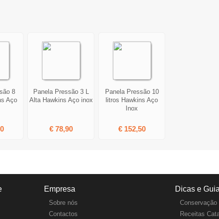
são 8
Panela Pressão 3 L
Panela Pressão 10
ns Aço
Alta Hawkins Aço inox
litros Hawkins Aço
Inox
50
€ 78,90
€ 152,50
e
Empresa
Dicas e Gui
Sobre nós
Conservação 
Contactos
Receitas Cat