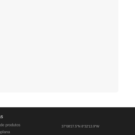
as
de produtos
37°08'27.5"N 8°32'13.9"W
aplana