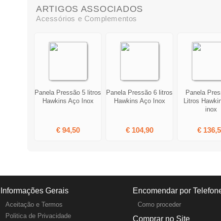
ARTIGOS ASSOCIADOS
Acessórios e Complementos
Panela Pressão 5 litros
Panela Pressão 6 litros
Panela Pres
Hawkins Aço Inox
Hawkins Aço Inox
Litros Hawki
inox
€ 94,50
€ 104,90
€ 136,
Informações Gerais
Encomendar por Telefon
Aceitação e Termos
Como proceder
Politica de Privacidade
Comprar no Site