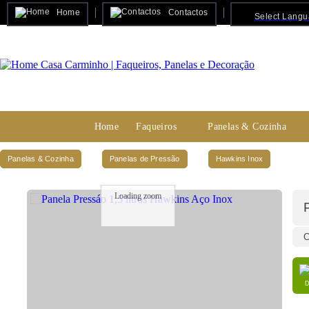
Home
Contactos
Select Lang
Home
Faqueiros
Panelas & Cozinha
Panelas & Cozinha
Panelas de Pressão
Hawkins Inox
Loading zoom
C