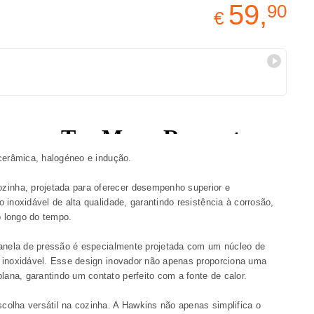
59,
90
€
ocerâmica, halogéneo e indução.
inha, projetada para oferecer desempenho superior e
 inoxidável de alta qualidade, garantindo resistência à corrosão,
o longo do tempo.
 panela de pressão é especialmente projetada com um núcleo de
o inoxidável. Esse design inovador não apenas proporciona uma
ana, garantindo um contato perfeito com a fonte de calor.
colha versátil na cozinha. A Hawkins não apenas simplifica o