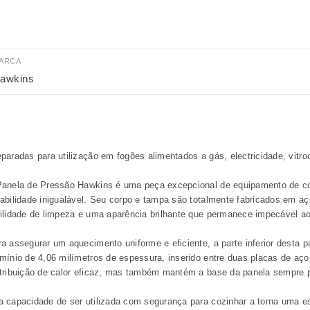
ARCA
awkins
paradas para utilização em fogões alimentados a gás, electricidade, vitr
Panela de Pressão Hawkins é uma peça excepcional de equipamento de coz
abilidade inigualável. Seu corpo e tampa são totalmente fabricados em aço
ilidade de limpeza e uma aparência brilhante que permanece impecável a
a assegurar um aquecimento uniforme e eficiente, a parte inferior desta
mínio de 4,06 milímetros de espessura, inserido entre duas placas de aç
tribuição de calor eficaz, mas também mantém a base da panela sempre pl
 capacidade de ser utilizada com segurança para cozinhar a torna uma es