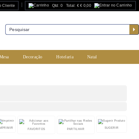
o Cliente
Qtd:
0
Total:
€
€ 0,00
PESQUISA AVANÇADA
 Mesa
Decoração
Hotelaria
Natal
IMPRIMIR
SUGERIR
FAVORITOS
PARTILHAR