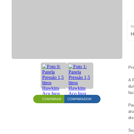
M
H
Pre
A 
dur
fac
COMPARAR
COMPARADOR
Par
alu
dis
Sua