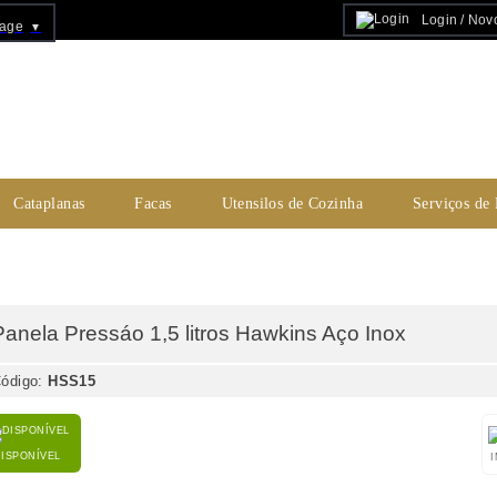
Login / Nov
uage
▼
Cataplanas
Facas
Utensilos de Cozinha
Serviços de
Panela Pressáo 1,5 litros Hawkins Aço Inox
ódigo:
HSS15
DISPONÍVEL