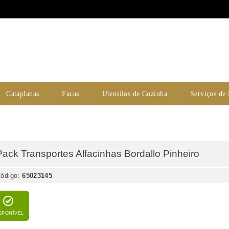
Cataplanas
Facas
Utensilos de Cozinha
Serviços de
Pack Transportes Alfacinhas Bordallo Pinheiro
ódigo:
65023145
SPONÍVEL