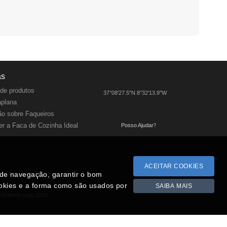
as
de produtos
37°08'27.5"N 8°32'13.9"W
aplana
o sobre Faqueiros
r a Faca de Cozinha Ideal
Posso Ajudar
?
ACEITAR COOKIES
a de navegação, garantir o bom
ookies e a forma como são usados por
SAIBA MAIS
RMINHO.com 2026