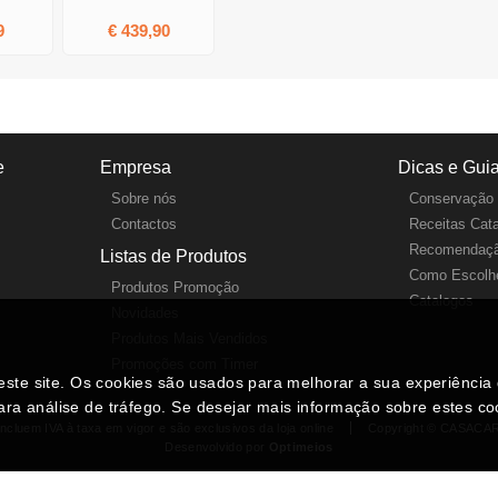
9
€ 439,90
e
Empresa
Dicas e Gui
Sobre nós
Conservação 
Contactos
Receitas Cat
Recomendaçã
Listas de Produtos
Como Escolhe
Produtos Promoção
Catalogos
Novidades
Produtos Mais Vendidos
Promoções com Timer
neste site. Os cookies são usados para melhorar a sua experiênci
ara análise de tráfego. Se desejar mais informação sobre estes c
ncluem IVA à taxa em vigor e são exclusivos da loja online
Copyright © CASACA
Desenvolvido por
Optimeios