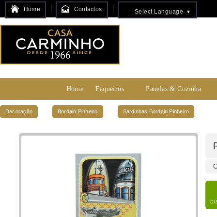
Home
Contactos
Select Language
▼
Home
Faqueiros
Panelas & Cozinha
Decoração
Bordalo Pinheiro
Sardinhas Bordalo Pinheiro
C
DI