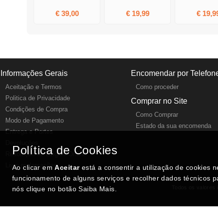
€ 39,00
€ 19,99
€ 19,9
Informações Gerais
Encomendar por Telefon
Aceitação e Termos
Como proceder
Politica de Privacidade
Comprar no Site
Condições de Compra
Como Comprar
Modo de Pagamento
Estado da sua encomenda
Entrega e Portes
Devoluções
Política de Cookies
Resolução de Litígios Online
Livro reclamações
Ao clicar em
Aceitar
está a consentir a utilização de cookies 
funcionamento de alguns serviços e recolher dados técnicos p
Todos os valores i
nós clique no botão Saiba Mais.
SITES DESTACADOS NA FUNCIONALIDADE RIO