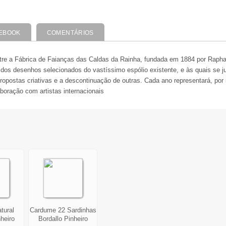
EBOOK
COMENTÁRIOS
entre a Fábrica de Faianças das Caldas da Rainha, fundada em 1884 por Raph
dos desenhos selecionados do vastíssimo espólio existente, e às quais se jun
postas criativas e a descontinuação de outras. Cada ano representará, por i
boração com artistas internacionais
tural
Cardume 22 Sardinhas
heiro
Bordallo Pinheiro