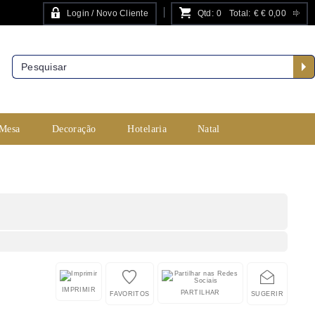
Login / Novo Cliente
Qtd:
0
Total:
€
€ 0,00
PESQUISA AVANÇADA
 Mesa
Decoração
Hotelaria
Natal
IMPRIMIR
PARTILHAR
FAVORITOS
SUGERIR