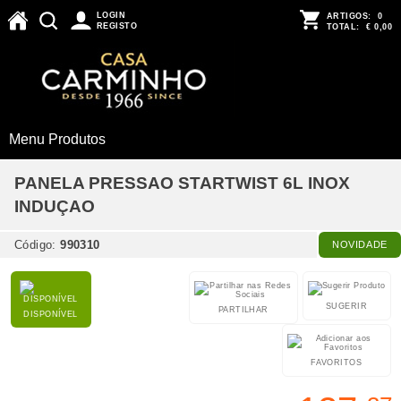
LOGIN
ARTIGOS:
0
REGISTO
TOTAL:
€ 0,00
Menu Produtos
PANELA PRESSAO STARTWIST 6L INOX
INDUÇAO
Código:
990310
NOVIDADE
SUGERIR
PARTILHAR
DISPONÍVEL
FAVORITOS