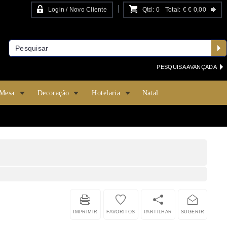
Login / Novo Cliente
Qtd:
0
Total:
€
€ 0,00
PESQUISA AVANÇADA
 Mesa
Decoração
Hotelaria
Natal
IMPRIMIR
FAVORITOS
PARTILHAR
SUGERIR