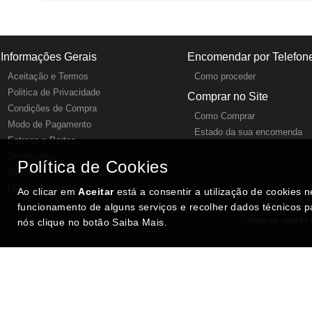
Informações Gerais
Encomendar por Telefon
Aceitação e Termos
Como proceder
Politica de Privacidade
Comprar no Site
Condições de Compra
Como Comprar
Modo de Pagamento
Estado da sua encomenda
Entrega e Portes
Devoluções
Política de Cookies
Resolução de Litígios Online
Livro reclamações
Ao clicar em
Aceitar
está a consentir a utilização de cookies 
funcionamento de alguns serviços e recolher dados técnicos p
Todos os valores i
nós clique no botão Saiba Mais.
SITES DESTACADOS NA FUNCIONALIDADE RIO
Portugal XXI - Directório Nacional
Agenda Cultural no Portugal XXI
- Eventos para todos os gostos
Gastronomia Portuguesa