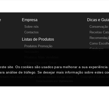
e
Empresa
Dicas e Gui
Sobre nós
Conservação 
Contactos
Receitas Cat
Recomendaçã
Listas de Produtos
Como Escolhe
Produtos Promoção
Catalogos
Novidades
Produtos Mais Vendidos
Promoções com Timer
neste site. Os cookies são usados para melhorar a sua experiênci
ara análise de tráfego. Se desejar mais informação sobre estes c
ncluem IVA à taxa em vigor e são exclusivos da loja online
Copyright © CASACA
Desenvolvido por
Optimeios