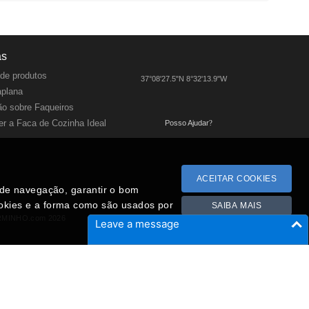
as
de produtos
37°08'27.5"N 8°32'13.9"W
aplana
o sobre Faqueiros
r a Faca de Cozinha Ideal
Posso Ajudar
?
ACEITAR COOKIES
a de navegação, garantir o bom
ookies e a forma como são usados por
SAIBA MAIS
RMINHO.com 2026
Leave a message