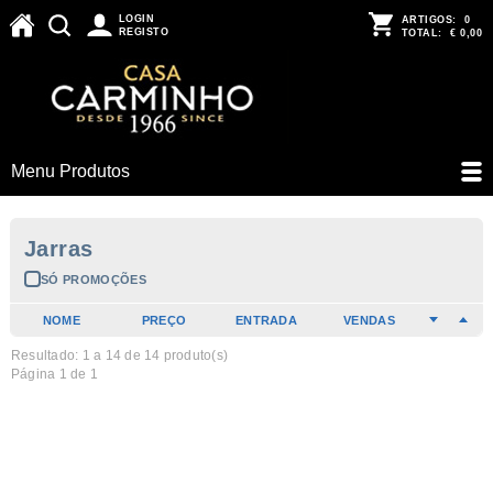
LOGIN
ARTIGOS:
0
REGISTO
TOTAL:
€ 0,00
Menu Produtos
Jarras
SÓ PROMOÇÕES
NOME
PREÇO
ENTRADA
VENDAS
Resultado: 1 a
14
de 14 produto(s)
Página 1 de 1