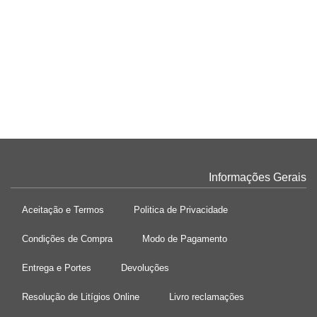
€ 125,00
COMPRAR
Vaso Gallina Folkifunki Vista Alegre
€ 265,00
COMPRAR
Informações Gerais
Aceitação e Termos
Politica de Privacidade
Condições de Compra
Modo de Pagamento
Entrega e Portes
Devoluções
Resolução de Litígios Online
Livro reclamações