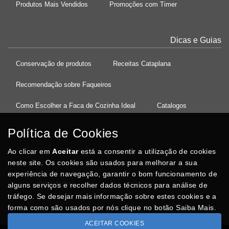
Produtos Mais Vendidos
Promoções com Timer
Dicas e Guias
Conservação de produtos
Receitas Cataplana
Recomendação sobre Faqueiros
Como Escolher a Faca de Cozinha Ideal
Catalogos
Política de Cookies
Ao clicar em
37°08'27.5"N 8°32'13.9"W
Aceitar
está a consentir a utilização de cookies
neste site. Os cookies são usados para melhorar a sua
experiência de navegação, garantir o bom funcionamento de
Posso Ajudar
?
alguns serviços e recolher dados técnicos para análise de
tráfego. Se desejar mais informação sobre estes cookies e a
forma como são usados por nós clique no botão Saiba Mais.
ACEITAR COOKIES