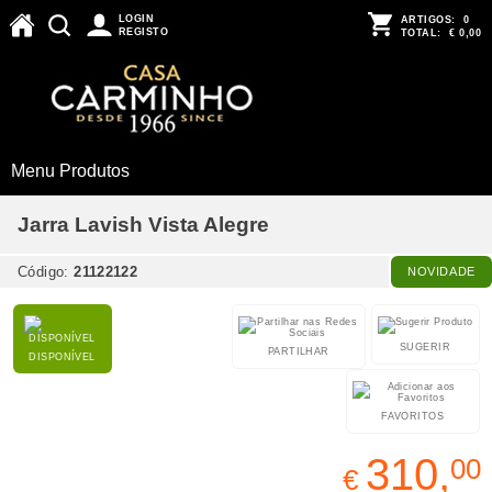
LOGIN
ARTIGOS:
0
REGISTO
TOTAL:
€ 0,00
Menu Produtos
Jarra Lavish Vista Alegre
Código:
21122122
NOVIDADE
SUGERIR
PARTILHAR
DISPONÍVEL
FAVORITOS
310,
00
€