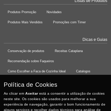
Listas de Produtos
Produtos Promoção
Novidades
Produtos Mais Vendidos
Promoções com Timer
Dicas e Guias
Conservação de produtos
Receitas Cataplana
Recomendação sobre Faqueiros
Como Escolher a Faca de Cozinha Ideal
Catalogos
Política de Cookies
Ao clicar em
37°08'27.5"N 8°32'13.9"W
Aceitar
está a consentir a utilização de cookies
neste site. Os cookies são usados para melhorar a sua
experiência de navegação, garantir o bom funcionamento de
Posso Ajudar
?
alguns serviços e recolher dados técnicos para análise de