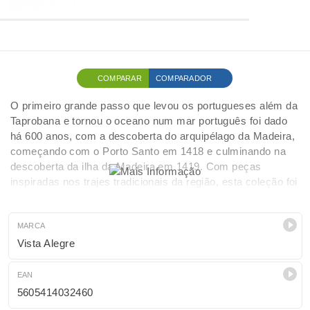
COMPARAR
COMPARADOR
O primeiro grande passo que levou os portugueses além da
Taprobana e tornou o oceano num mar português foi dado
há 600 anos, com a descoberta do arquipélago da Madeira,
começando com o Porto Santo em 1418 e culminando na
descoberta da ilha da Madeira em 1419. Com peças
inspiradas nos trajes tradicionais da região, esta coleção foi
desenvolvida a convite do Governo Regional da Madeira
para assinalar os 600 Anos dos Descobrimentos da
Madeira e Porto Santo. Um tributo elegante a uma data tão
MARCA
importante da nossa história coletiva.
Vista Alegre
EAN
5605414032460