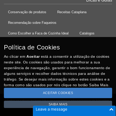
Dicas e Guias
Conservação de produtos
Receitas Cataplana
Recomendação sobre Faqueiros
Como Escolher a Faca de Cozinha Ideal
Catalogos
Política de Cookies
Ao clicar em
37°08'27.5"N 8°32'13.9"W
Aceitar
está a consentir a utilização de cookies
neste site. Os cookies são usados para melhorar a sua
experiência de navegação, garantir o bom funcionamento de
Posso Ajudar
?
alguns serviços e recolher dados técnicos para análise de
tráfego. Se desejar mais informação sobre estes cookies e a
forma como são usados por nós clique no botão Saiba Mais.
ACEITAR COOKIES
Todos os valores incluem IVA à taxa em vigor e são exclusivos da loja online
SAIBA MAIS
Copyright © CASACARMINHO.com 2026
Leave a message
Desenvolvido por
Optimeios