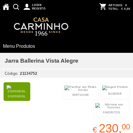
LOGIN
ARTIGOS:
0
REGISTO
TOTAL:
€ 0,00
Menu Produtos
Jarra Ballerina Vista Alegre
Código:
21134752
SUGERIR
PARTILHAR
DISPONÍVEL
FAVORITOS
230,
00
€