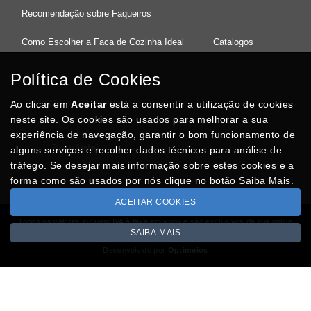
Recomendação sobre Faqueiros
Como Escolher a Faca de Cozinha Ideal
Catalogos
Política de Cookies
Ao clicar em
37°08'27.5"N 8°32'13.9"W
Aceitar
está a consentir a utilização de cookies
neste site. Os cookies são usados para melhorar a sua
experiência de navegação, garantir o bom funcionamento de
Posso Ajudar
?
alguns serviços e recolher dados técnicos para análise de
tráfego. Se desejar mais informação sobre estes cookies e a
forma como são usados por nós clique no botão Saiba Mais.
ACEITAR COOKIES
Todos os valores incluem IVA à taxa em vigor e são exclusivos da loja online
SAIBA MAIS
Copyright © CASACARMINHO.com 2026
Desenvolvido por
Optimeios
SITES DESTACADOS NA FUNCIONALIDADE RIO
Portugal XXI - Directório Nacional
Agenda Cultural no Portugal XXI
- Eventos para todos os gostos