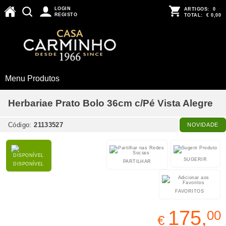
LOGIN
ARTIGOS:
0
REGISTO
TOTAL:
€ 0,00
Menu Produtos
Herbariae Prato Bolo 36cm c/Pé Vista Alegre
Código:
21133527
NOVIDADE
SUGERIR
PARTILHAR
DISPONÍVEL
FAVORITOS
175,
00
€