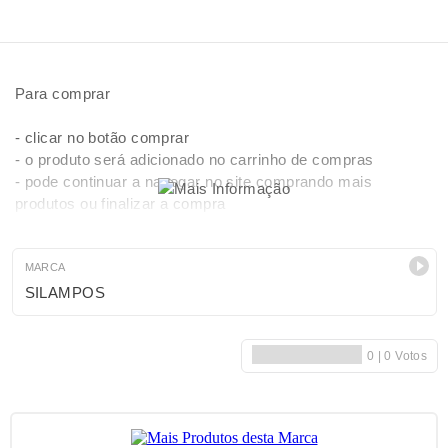
Para comprar
- clicar no botão comprar
- o produto será adicionado no carrinho de compras
- pode continuar a navegar no site comprando mais
produtos ou finalizar a compra
- para finalizar a compra, clicar em carrinho de compras e
seguir as instruções.
- pagamentos por Multibanco, Transferência bancária,
MARCA
Paypal (cartões de credito)
SILAMPOS
- após efectuar o pagamento receberá a sua encomenda (2
a 10 dias)