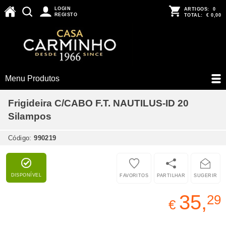
LOGIN
ARTIGOS:
0
REGISTO
TOTAL:
€ 0,00
Menu Produtos
Frigideira C/CABO F.T. NAUTILUS-ID 20
Silampos
Código:
990219
DISPONÍVEL
FAVORITOS
PARTILHAR
SUGERIR
35,
29
€