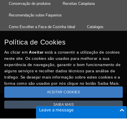
Conservação de produtos
Receitas Cataplana
Recomendação sobre Faqueiros
Como Escolher a Faca de Cozinha Ideal
Catalogos
Política de Cookies
Ao clicar em
37°08'27.5"N 8°32'13.9"W
Aceitar
está a consentir a utilização de cookies
neste site. Os cookies são usados para melhorar a sua
experiência de navegação, garantir o bom funcionamento de
Posso Ajudar
?
alguns serviços e recolher dados técnicos para análise de
tráfego. Se desejar mais informação sobre estes cookies e a
forma como são usados por nós clique no botão Saiba Mais.
ACEITAR COOKIES
Todos os valores incluem IVA à taxa em vigor e são exclusivos da loja online
SAIBA MAIS
Copyright © CASACARMINHO.com 2026
Leave a message
Desenvolvido por
Optimeios
SITES DESTACADOS NA FUNCIONALIDADE RIO