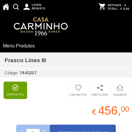
LOGIN
ARTIGOS:
0
REGISTO
TOTAL:
€ 0,00
Menu Produtos
Frasco Lines III
Código:
74-01217
DISPONÍVEL
FAVORITOS
PARTILHAR
SUGERIR
456,
00
€