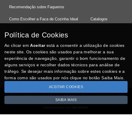
Recomendação sobre Faqueiros
Como Escolher a Faca de Cozinha Ideal
Catalogos
Política de Cookies
Ao clicar em
37°08'27.5"N 8°32'13.9"W
Aceitar
está a consentir a utilização de cookies
neste site. Os cookies são usados para melhorar a sua
experiência de navegação, garantir o bom funcionamento de
Posso Ajudar
?
alguns serviços e recolher dados técnicos para análise de
tráfego. Se desejar mais informação sobre estes cookies e a
forma como são usados por nós clique no botão Saiba Mais.
ACEITAR COOKIES
Todos os valores incluem IVA à taxa em vigor e são exclusivos da loja online
SAIBA MAIS
Copyright © CASACARMINHO.com 2026
Desenvolvido por
Optimeios
SITES DESTACADOS NA FUNCIONALIDADE RIO
Portugal XXI - Directório Nacional