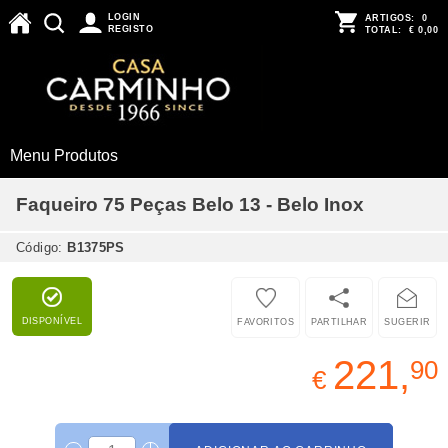
LOGIN
ARTIGOS:
0
REGISTO
TOTAL:
€ 0,00
Menu Produtos
Faqueiro 75 Peças Belo 13 - Belo Inox
Código:
B1375PS
DISPONÍVEL
FAVORITOS
PARTILHAR
SUGERIR
221,
90
€