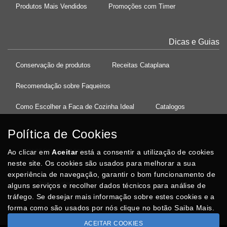
Produtos Mais Vendidos
Promoções com Timer
Dicas e Guias
Conservação de produtos
Receitas Cataplana
Recomendação sobre Faqueiros
Como Escolher a Faca de Cozinha Ideal
Catalogos
Política de Cookies
Ao clicar em
37°08'27.5"N 8°32'13.9"W
Aceitar
está a consentir a utilização de cookies
neste site. Os cookies são usados para melhorar a sua
experiência de navegação, garantir o bom funcionamento de
Posso Ajudar
?
alguns serviços e recolher dados técnicos para análise de
tráfego. Se desejar mais informação sobre estes cookies e a
forma como são usados por nós clique no botão Saiba Mais.
ACEITAR COOKIES