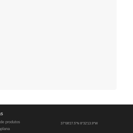
as
de produtos
37°08'27.5"N 8°32'13.9"W
aplana