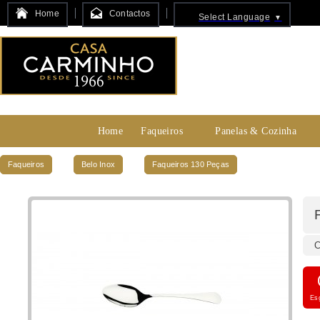
Home
Contactos
Select Language
▼
Home
Faqueiros
Panelas & Cozinha
Faqueiros
Belo Inox
Faqueiros 130 Peças
C
Es