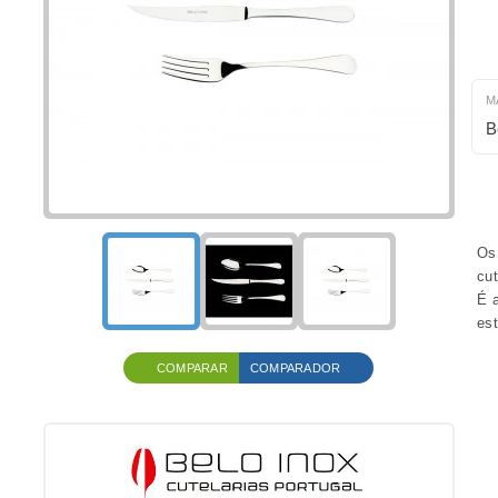
M
B
Os 
cut
É a
est
COMPARAR
COMPARADOR