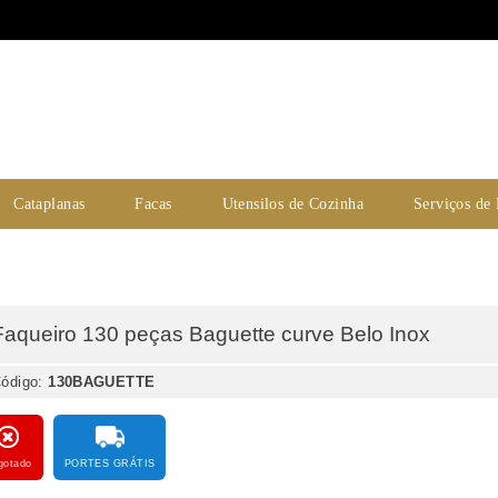
Cataplanas
Facas
Utensilos de Cozinha
Serviços de
Faqueiro 130 peças Baguette curve Belo Inox
ódigo:
130BAGUETTE
gotado
PORTES GRÁTIS