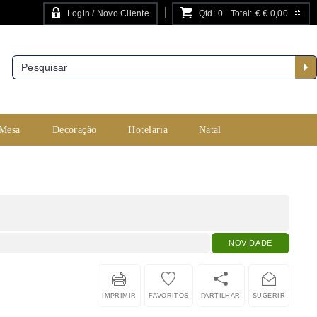
Login / Novo Cliente
Qtd:
0
Total:
€
€ 0,00
PESQUISA AVANÇADA
 Mesa
Decoração
Hotelaria
Natal
NOVIDADE
IMPRIMIR
FAVORITOS
PARTILHAR
SUGERIR