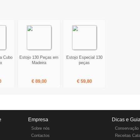
ra Cubo
Estojo 130 Peças em
Estojo Especial 130
ox
Madeira
peças
0
€ 89,00
€ 59,80
e
Empresa
Dicas e Gui
Sobre nós
Conservação 
Contactos
Receitas Cat