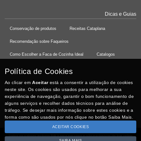
Dicas e Guias
Conservação de produtos
Receitas Cataplana
Recomendação sobre Faqueiros
Como Escolher a Faca de Cozinha Ideal
Catalogos
Política de Cookies
Ao clicar em
37°08'27.5"N 8°32'13.9"W
Aceitar
está a consentir a utilização de cookies
neste site. Os cookies são usados para melhorar a sua
experiência de navegação, garantir o bom funcionamento de
Posso Ajudar
?
alguns serviços e recolher dados técnicos para análise de
tráfego. Se desejar mais informação sobre estes cookies e a
forma como são usados por nós clique no botão Saiba Mais.
ACEITAR COOKIES
Todos os valores incluem IVA à taxa em vigor e são exclusivos da loja online
SAIBA MAIS