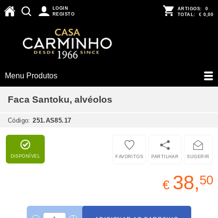
LOGIN
ARTIGOS:
0
REGISTO
TOTAL:
€ 0,00
Menu Produtos
Faca Santoku, alvéolos
Código:
251.AS85.17
DISPONÍVEL
FAVORITOS
PARTILHAR
SUGERIR
38,
50
€