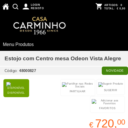
LOGIN
ARTIGOS:
0
REGISTO
TOTAL:
€ 0,00
Menu Produtos
Estojo com Centro mesa Odeon Vista Alegre
Código:
48000827
NOVIDADE
SUGERIR
PARTILHAR
DISPONÍVEL
FAVORITOS
720,
00
€