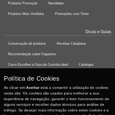
Produtos Promoção
Novidades
Produtos Mais Vendidos
Promoções com Timer
Dicas e Guias
Conservação de produtos
Receitas Cataplana
Recomendação sobre Faqueiros
Como Escolher a Faca de Cozinha Ideal
Catalogos
Política de Cookies
Ao clicar em
37°08'27.5"N 8°32'13.9"W
Aceitar
está a consentir a utilização de cookies
neste site. Os cookies são usados para melhorar a sua
experiência de navegação, garantir o bom funcionamento de
Posso Ajudar
?
alguns serviços e recolher dados técnicos para análise de
tráfego. Se desejar mais informação sobre estes cookies e a