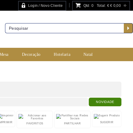
Login / Novo Cliente
Qtd:
0
Total:
€
€ 0,00
PESQUISA AVANÇADA
 Mesa
Decoração
Hotelaria
Natal
NOVIDADE
IMPRIMIR
SUGERIR
FAVORITOS
PARTILHAR