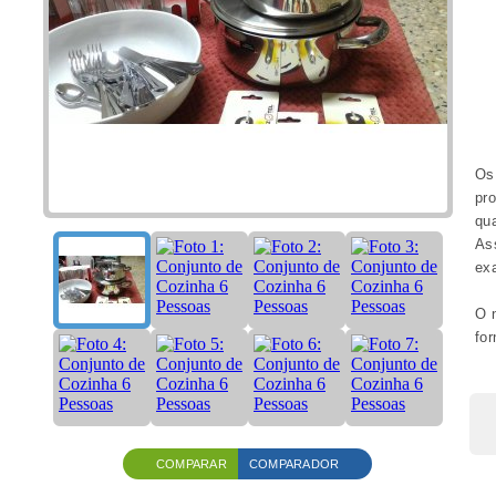
Os
pr
qu
Ass
exa
O n
for
COMPARAR
COMPARADOR