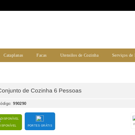
Cataplanas
Facas
Utensilos de Cozinha
Serviços de
Conjunto de Cozinha 6 Pessoas
ódigo:
990290
DISPONÍVEL
PORTES GRÁTIS