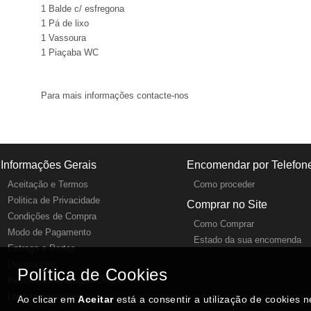
1 Balde c/ esfregona
1 Pá de lixo
1 Vassoura
1 Piaçaba WC
Para mais informações contacte-nos
Informações Gerais
Encomendar por Telefon
Aceitação e Termos
Como proceder
Politica de Privacidade
Comprar no Site
Condições de Compra
Como Comprar
Modo de Pagamento
Estado da sua encomenda
Entrega e Portes
Devoluções
Política de Cookies
Resolução de Litígios Online
Livro reclamações
Ao clicar em
Aceitar
está a consentir a utilização de cookies 