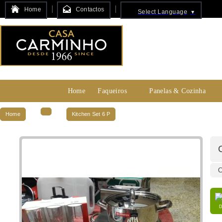
Home
Contactos
Select Language
▼
Home
Faqueiros
Panelas & Cozinha
Home
Kitchen Set 6 P
C