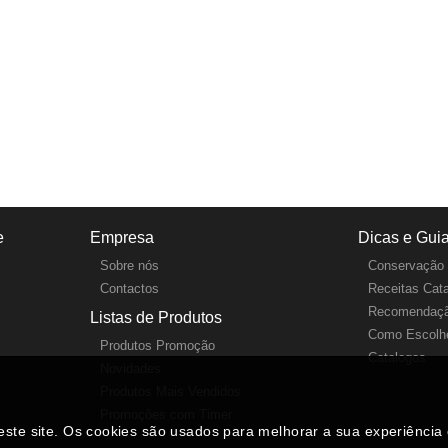
e
Empresa
Dicas e Gui
Sobre nós
Conservação 
Contactos
Receitas Cat
Recomendaçã
Listas de Produtos
Como Escolhe
Produtos Promoção
Catalogos
Novidades
Produtos Mais Vendidos
Promoções com Timer
neste site. Os cookies são usados para melhorar a sua experiênci