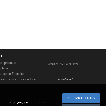
as
de produtos
37°08'27.5"N 8°32'13.9"W
aplana
o sobre Faqueiros
r a Faca de Cozinha Ideal
Posso Ajudar
?
ACEITAR COOKIES
a de navegação, garantir o bom