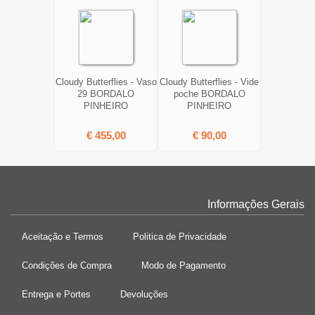
Cloudy Butterflies - Vaso
Cloudy Butterflies - Vide
29 BORDALO
poche BORDALO
PINHEIRO
PINHEIRO
€ 455,00
€ 90,00
Informações Gerais
Aceitação e Termos
Politica de Privacidade
Condições de Compra
Modo de Pagamento
Entrega e Portes
Devoluções