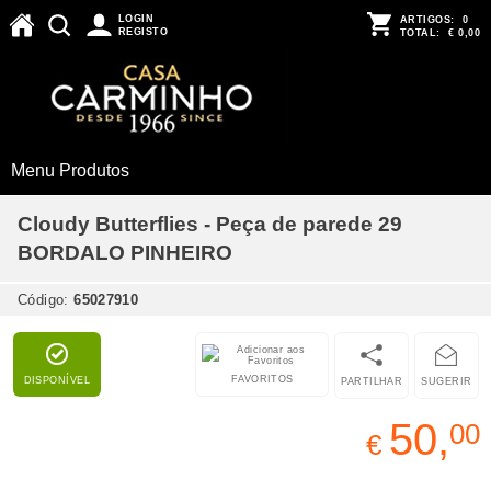
LOGIN
ARTIGOS:
0
REGISTO
TOTAL:
€ 0,00
Menu Produtos
Cloudy Butterflies - Peça de parede 29
BORDALO PINHEIRO
Código:
65027910
FAVORITOS
DISPONÍVEL
PARTILHAR
SUGERIR
50,
00
€