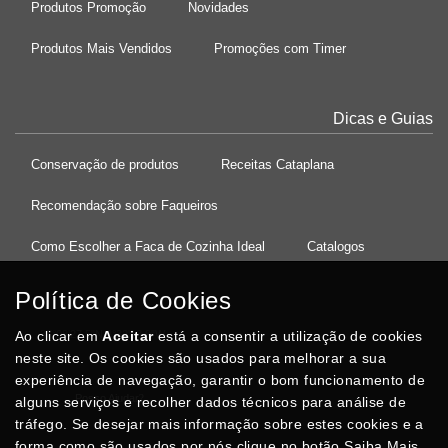
Produtos Promoção
Novidades
Produtos Mais Vendidos
Promoções com Timer
Dicas e Guias
Conservação de produtos
Receitas Cataplana
Recomendação sobre Faqueiros
Como Escolher a Faca de Cozinha Ideal
Catalogos
Política de Cookies
Ao clicar em
37°08'27.5"N 8°32'13.9"W
Aceitar
está a consentir a utilização de cookies
neste site. Os cookies são usados para melhorar a sua
experiência de navegação, garantir o bom funcionamento de
Posso Ajudar
?
alguns serviços e recolher dados técnicos para análise de
tráfego. Se desejar mais informação sobre estes cookies e a
forma como são usados por nós clique no botão Saiba Mais.