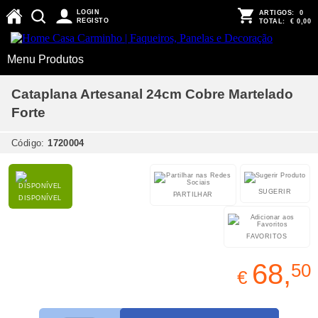
LOGIN
ARTIGOS:
0
REGISTO
TOTAL:
€ 0,00
Menu Produtos
Cataplana Artesanal 24cm Cobre Martelado
Forte
Código:
1720004
SUGERIR
PARTILHAR
DISPONÍVEL
FAVORITOS
68,
50
€