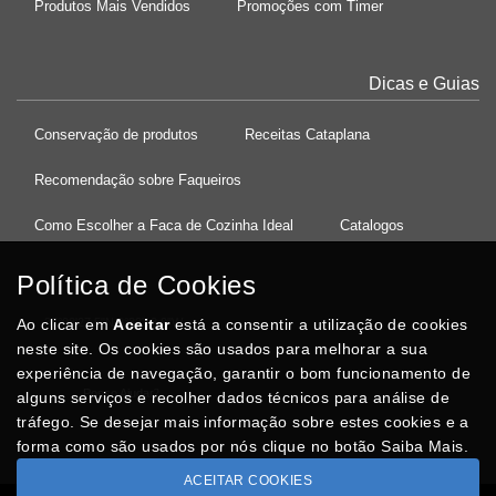
Produtos Mais Vendidos
Promoções com Timer
Dicas e Guias
Conservação de produtos
Receitas Cataplana
Recomendação sobre Faqueiros
Como Escolher a Faca de Cozinha Ideal
Catalogos
Política de Cookies
Ao clicar em
37°08'27.5"N 8°32'13.9"W
Aceitar
está a consentir a utilização de cookies
neste site. Os cookies são usados para melhorar a sua
experiência de navegação, garantir o bom funcionamento de
Posso Ajudar
?
alguns serviços e recolher dados técnicos para análise de
tráfego. Se desejar mais informação sobre estes cookies e a
forma como são usados por nós clique no botão Saiba Mais.
ACEITAR COOKIES