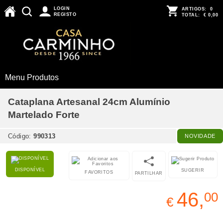
LOGIN
ARTIGOS:
0
REGISTO
TOTAL:
€ 0,00
Menu Produtos
Cataplana Artesanal 24cm Alumínio
Martelado Forte
Código:
990313
NOVIDADE
DISPONÍVEL
SUGERIR
FAVORITOS
PARTILHAR
46,
00
€