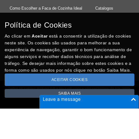
Como Escolher a Faca de Cozinha Ideal
Catalogos
Política de Cookies
Ao clicar em
37°08'27.5"N 8°32'13.9"W
Aceitar
está a consentir a utilização de cookies
neste site. Os cookies são usados para melhorar a sua
experiência de navegação, garantir o bom funcionamento de
Posso Ajudar
?
alguns serviços e recolher dados técnicos para análise de
tráfego. Se desejar mais informação sobre estes cookies e a
forma como são usados por nós clique no botão Saiba Mais.
ACEITAR COOKIES
Todos os valores incluem IVA à taxa em vigor e são exclusivos da loja online
SAIBA MAIS
Copyright © CASACARMINHO.com 2026
Leave a message
Desenvolvido por
Optimeios
SITES DESTACADOS NA FUNCIONALIDADE RIO
Portugal XXI - Directório Nacional
Agenda Cultural no Portugal XXI
- Eventos para todos os gostos
Gastronomia Portuguesa