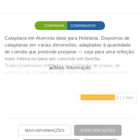
COMPARAR
COMPARADOR
Cataplana em Alumínio ideal para Hotelaria. Dispomos de
cataplanas em várias dimensões, adaptadas à quantidade
de comida que pretende preparar — seja para uma refeição
mais íntima ou para um convívio em família.
Tradicionalmente utilizadas na confeção de pratos de
marisco, as cataplanas são também ideais para receitas
com diferentes cortes de carne de porco. Os ingredientes
— normalmente colocados em cru — são cuidadosamente
combinados com cebola, uma seleção de temperos
aromáticos e, por vezes, batatas ou outros vegetais
frescos. Depois de fechada, a cataplana permite uma
cozedura lenta em lume brando, preservando os sabores e
aromas naturais dos alimentos. O resultado é um prato
suculento, rico e cheio de tradição, onde cada ingrediente
MAIS INFORMAÇÕES
ESPECIFICAÇÕES
cozinha no seu próprio vapor, garantindo uma experiência