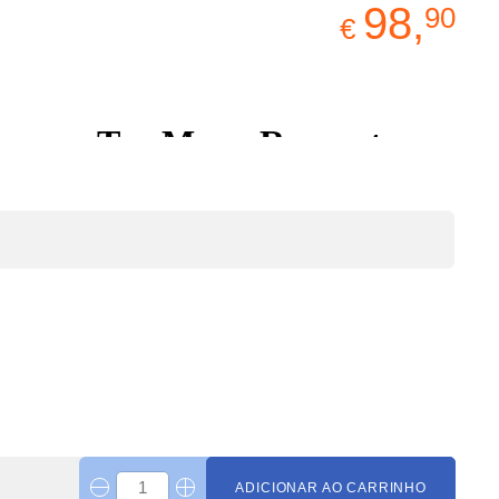
98,
90
€
ADICIONAR AO CARRINHO