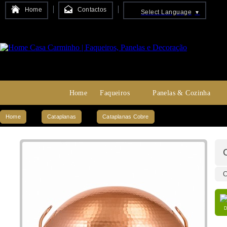
Home
Contactos
Select Language
▼
Home
Faqueiros
Panelas & Cozinha
Home
Cataplanas
Cataplanas Cobre
C