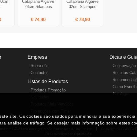
30cm
Cataplana Algarve
Cataplana Algarve
e
28cm Silampos
32cm Silampos
0
€ 74,40
€ 78,90
e
Empresa
Dicas e Gui
Sobre nós
Conservação 
Contactos
Receitas Cat
Recomendaçã
Listas de Produtos
Como Escolhe
Produtos Promoção
Catalogos
Novidades
Produtos Mais Vendidos
Promoções com Timer
neste site. Os cookies são usados para melhorar a sua experiênci
ara análise de tráfego. Se desejar mais informação sobre estes c
ncluem IVA à taxa em vigor e são exclusivos da loja online
Copyright © CASACA
Desenvolvido por
Optimeios