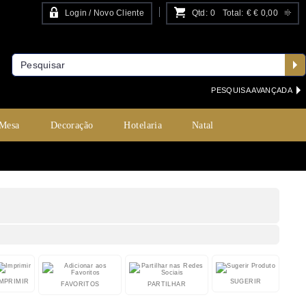
Login / Novo Cliente
Qtd:
0
Total:
€
€ 0,00
PESQUISA AVANÇADA
 Mesa
Decoração
Hotelaria
Natal
IMPRIMIR
SUGERIR
FAVORITOS
PARTILHAR