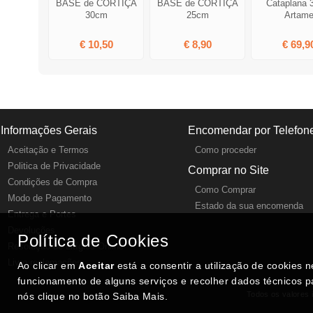
BASE de CORTIÇA
BASE de CORTIÇA
Cataplana 
30cm
25cm
Artam
€ 10,50
€ 8,90
€ 69,9
Informações Gerais
Encomendar por Telefon
Aceitação e Termos
Como proceder
Politica de Privacidade
Comprar no Site
Condições de Compra
Como Comprar
Modo de Pagamento
Estado da sua encomenda
Entrega e Portes
Devoluções
Política de Cookies
Resolução de Litígios Online
Livro reclamações
Ao clicar em
Aceitar
está a consentir a utilização de cookies 
funcionamento de alguns serviços e recolher dados técnicos p
Todos os valores i
nós clique no botão Saiba Mais.