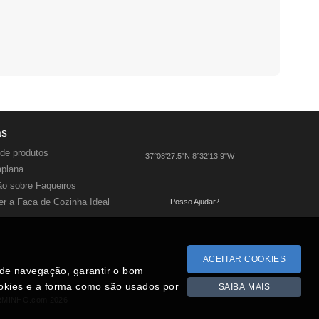
as
de produtos
37°08'27.5"N 8°32'13.9"W
aplana
o sobre Faqueiros
r a Faca de Cozinha Ideal
Posso Ajudar
?
ACEITAR COOKIES
a de navegação, garantir o bom
ookies e a forma como são usados por
SAIBA MAIS
RMINHO.com 2026