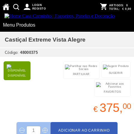
LOGIN
ARTIGOS:
0
REGISTO
TOTAL:
€ 0,00
Menu Produtos
Castiçal Extreme Vista Alegre
Código:
48000375
SUGERIR
PARTILHAR
DISPONÍVEL
FAVORITOS
375,
00
€
ADICIONAR AO CARRINHO