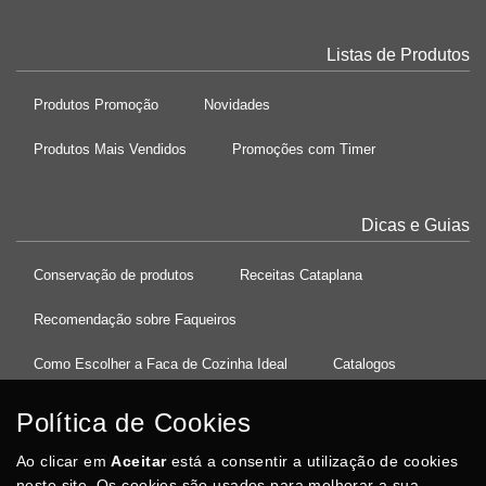
Listas de Produtos
Produtos Promoção
Novidades
Produtos Mais Vendidos
Promoções com Timer
Dicas e Guias
Conservação de produtos
Receitas Cataplana
Recomendação sobre Faqueiros
Como Escolher a Faca de Cozinha Ideal
Catalogos
Política de Cookies
Ao clicar em
37°08'27.5"N 8°32'13.9"W
Aceitar
está a consentir a utilização de cookies
neste site. Os cookies são usados para melhorar a sua