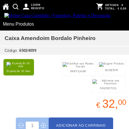
LOGIN
ARTIGOS:
0
REGISTO
TOTAL:
€ 0,00
Menu Produtos
Caixa Amendoim Bordalo Pinheiro
Código:
65024099
SUGERIR
Expedição 30 dias
PARTILHAR
FAVORITOS
32,
00
€
ADICIONAR AO CARRINHO