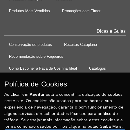
Produtos Mais Vendidos
Promoções com Timer
Dicas e Guias
Conservação de produtos
Receitas Cataplana
Recomendação sobre Faqueiros
Como Escolher a Faca de Cozinha Ideal
Catalogos
Política de Cookies
Ao clicar em
37°08'27.5"N 8°32'13.9"W
Aceitar
está a consentir a utilização de cookies
neste site. Os cookies são usados para melhorar a sua
experiência de navegação, garantir o bom funcionamento de
Posso Ajudar
?
alguns serviços e recolher dados técnicos para análise de
tráfego. Se desejar mais informação sobre estes cookies e a
forma como são usados por nós clique no botão Saiba Mais.