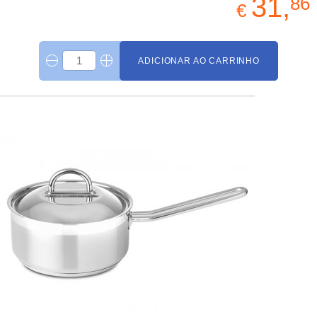
31,
86
€
ADICIONAR AO CARRINHO