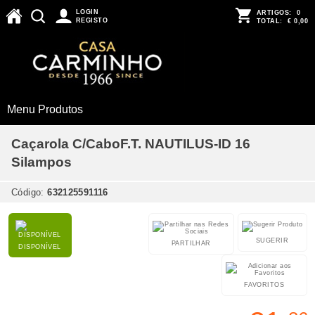
LOGIN
ARTIGOS:
0
REGISTO
TOTAL:
€ 0,00
Menu Produtos
Caçarola C/CaboF.T. NAUTILUS-ID 16
Silampos
Código:
632125591116
SUGERIR
PARTILHAR
DISPONÍVEL
FAVORITOS