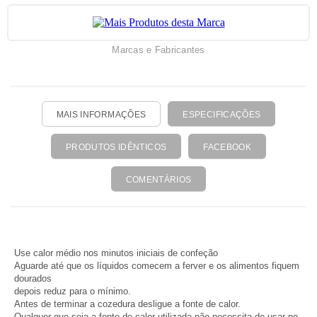
Marcas e Fabricantes
MAIS INFORMAÇÕES
ESPECIFICAÇÕES
PRODUTOS IDÊNTICOS
FACEBOOK
COMENTÁRIOS
Use calor médio nos minutos iniciais de confeção
Aguarde até que os líquidos comecem a ferver e os alimentos fiquem
dourados
depois reduz para o mínimo.
Antes de terminar a cozedura desligue a fonte de calor.
Qualquer que seja a fonte de calor utilizada não necessita de usar no