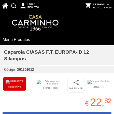
LOGIN
ARTIGOS:
0
REGISTO
TOTAL:
€ 0,00
Menu Produtos
Caçarola C/ASAS F.T. EUROPA-ID 12
Silampos
Código:
301201012
Indisponível
SUGERIR
FAVORITOS
PARTILHAR
22,
82
€