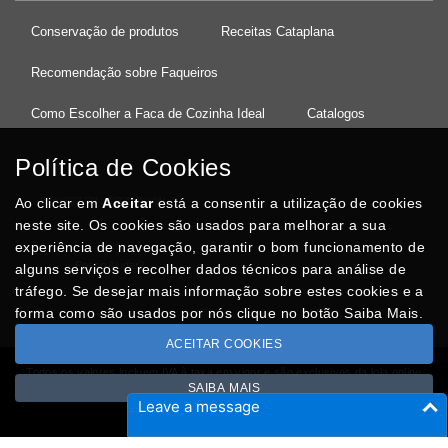
Conservação de produtos
Receitas Cataplana
Recomendação sobre Faqueiros
Como Escolher a Faca de Cozinha Ideal
Catalogos
Política de Cookies
Ao clicar em
37°08'27.5"N 8°32'13.9"W
Aceitar
está a consentir a utilização de cookies
neste site. Os cookies são usados para melhorar a sua
experiência de navegação, garantir o bom funcionamento de
Posso Ajudar
?
alguns serviços e recolher dados técnicos para análise de
tráfego. Se desejar mais informação sobre estes cookies e a
forma como são usados por nós clique no botão Saiba Mais.
ACEITAR COOKIES
Todos os valores incluem IVA à taxa em vigor e são exclusivos da loja online
SAIBA MAIS
Copyright © CASACARMINHO.com 2026
Leave a message
Desenvolvido por
Optimeios
SITES DESTACADOS NA FUNCIONALIDADE RIO