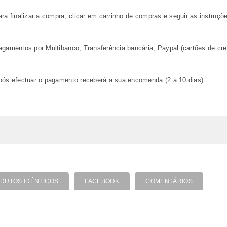
ara finalizar a compra, clicar em carrinho de compras e seguir as instruçõ
agamentos por Multibanco, Transferência bancária, Paypal (cartões de cre
após efectuar o pagamento receberá a sua encomenda (2 a 10 dias)
DUTOS IDÊNTICOS
FACEBOOK
COMENTÁRIOS