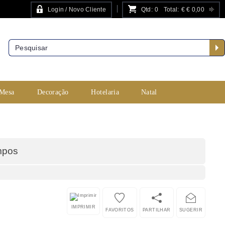
Login / Novo Cliente
Qtd:
0
Total:
€
€ 0,00
PESQUISA AVANÇADA
 Mesa
Decoração
Hotelaria
Natal
mpos
IMPRIMIR
FAVORITOS
PARTILHAR
SUGERIR