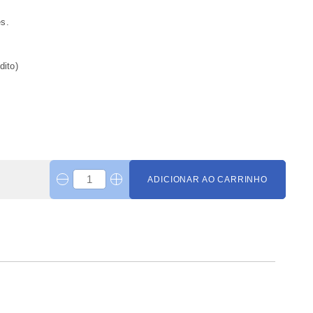
es.
dito)
ADICIONAR AO CARRINHO