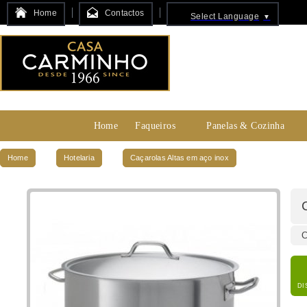
Home
Contactos
Select Language
▼
Home
Faqueiros
Panelas & Cozinha
Home
Hotelaria
Caçarolas Altas em aço inox
C
DI