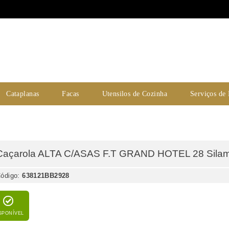
Cataplanas
Facas
Utensilos de Cozinha
Serviços de
Caçarola ALTA C/ASAS F.T GRAND HOTEL 28 Sila
ódigo:
638121BB2928
SPONÍVEL