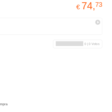
74,
73
€
ompra