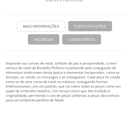
Marcas e Fabricantes
MAIS INFORMAÇÕES
ESPECIFICAÇÕES
FACEBOOK
COMENTÁRIOS
Inspirado nas coroas de natal, símbolo de paz e prosperidade, o novo
serviço de natal da Bordallo Pinheiro surpreende pela conjugação de
elementos tradicionais desta época e elementos inesperados, como as
laranjas, as romãs, os morangos e as malaguetas. Cada peça foi criada
como se de uma coroa de natal se tratasse, conjugando formas
tridimensionais com um padrão, que cai sobre todas as peças como um
papel de embrulho natalício. Um serviço único que alia tradição e
originalidade, permitindo o uso de peças utilitárias a peças decorativas
para um ambiente perfeito de Natal.