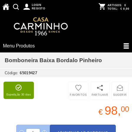
LOGIN
ARTIGOS:
0
REGISTO
TOTAL:
€ 0,00
Menu Produtos
Bomboneira Baixa Bordalo Pinheiro
Código:
65019427
Expedição 30 dias
FAVORITOS
PARTILHAR
SUGERIR
98,
00
€