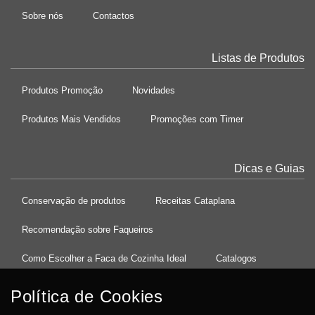
Sobre nós
Contactos
Listas de Produtos
Produtos Promoção
Novidades
Produtos Mais Vendidos
Promoções com Timer
Dicas e Guias
Conservação de produtos
Receitas Cataplana
Recomendação sobre Faqueiros
Como Escolher a Faca de Cozinha Ideal
Catalogos
Política de Cookies