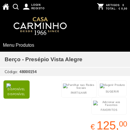
LOGIN
ARTIGOS:
0
REGISTO
TOTAL:
€ 0,00
Menu Produtos
Berço - Presépio Vista Alegre
Código:
48000154
SUGERIR
PARTILHAR
DISPONÍVEL
FAVORITOS
125,
00
€