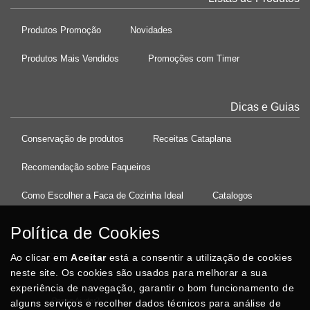
Produtos Promoção
Novidades
Produtos Mais Vendidos
Promoções com Timer
Dicas e Guias
Conservação de produtos
Receitas Cataplana
Recomendação sobre Faqueiros
Como Escolher a Faca de Cozinha Ideal
Catalogos
Política de Cookies
Ao clicar em
37°08'27.5"N 8°32'13.9"W
Aceitar
está a consentir a utilização de cookies
neste site. Os cookies são usados para melhorar a sua
experiência de navegação, garantir o bom funcionamento de
Posso Ajudar
?
alguns serviços e recolher dados técnicos para análise de