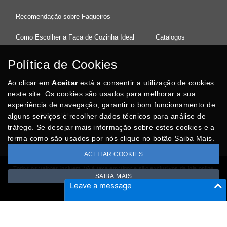
Recomendação sobre Faqueiros
Como Escolher a Faca de Cozinha Ideal
Catalogos
Política de Cookies
Ao clicar em
37°08'27.5"N 8°32'13.9"W
Aceitar
está a consentir a utilização de cookies
neste site. Os cookies são usados para melhorar a sua
experiência de navegação, garantir o bom funcionamento de
Posso Ajudar
?
alguns serviços e recolher dados técnicos para análise de
tráfego. Se desejar mais informação sobre estes cookies e a
forma como são usados por nós clique no botão Saiba Mais.
ACEITAR COOKIES
Todos os valores incluem IVA à taxa em vigor e são exclusivos da loja online
SAIBA MAIS
Copyright © CASACARMINHO.com 2026
Leave a message
Desenvolvido por
Optimeios
SITES DESTACADOS NA FUNCIONALIDADE RIO
Portugal XXI - Directório Nacional