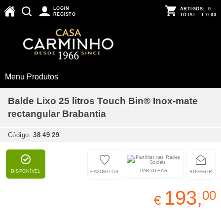
LOGIN
ARTIGOS:
0
REGISTO
TOTAL:
€ 0,00
Menu Produtos
Balde Lixo 25 litros Touch Bin® Inox-mate
rectangular Brabantia
Código:
38 49 29
PARTILHAR
DISPONÍVEL
FAVORITOS
SUGERIR
193,
00
€