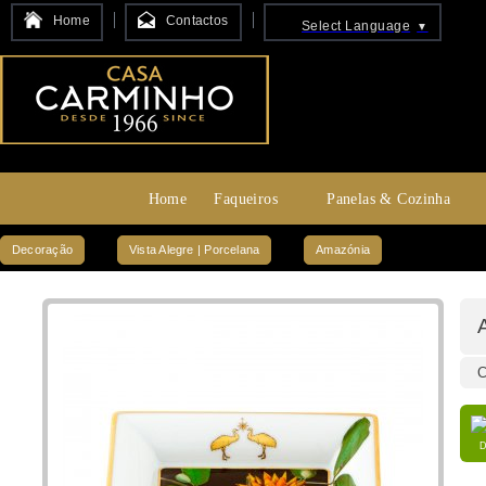
Home
Contactos
Select Language
▼
Home
Faqueiros
Panelas & Cozinha
Decoração
Vista Alegre | Porcelana
Amazónia
C