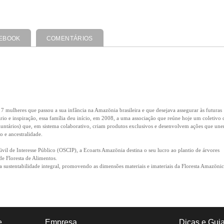
EBOOK
COMENTÁRIOS
7 mulheres que passou a sua infância na Amazōnia brasileira e que desejava assegurar às futuras
ário e inspiração, essa família deu início, em 2008, a uma associação que reúne hoje um coletivo 
os voluntários) que, em sistema colaborativo, criam produtos exclusivos e desenvolvem ações que un
 e ancestralidade.
il de Interesse Público (OSCIP), a Ecoarts Amazōnia destina o seu lucro ao plantio de árvores
 de Floresta de Alimentos.
sustentabilidade integral, promovendo as dimensões materiais e imateriais da Floresta Amazōnic
e
Empresa
Dicas e Gui