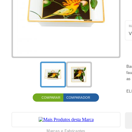
M
V
Ban
fau
as 
EL
COMPARAR
COMPARADOR
Marcas e Fabricantes