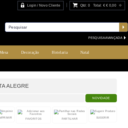
Login / Novo Cliente
Qtd:
0
Total:
€
€ 0,00
PESQUISA AVANÇADA
 Mesa
Decoração
Hotelaria
Natal
STA ALEGRE
NOVIDADE
IMPRIMIR
SUGERIR
FAVORITOS
PARTILHAR