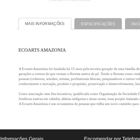
MAIS INFORMAÇÕES
ESPECIFICAÇÕES
FAC
ECOARTS AMAZONIA
A Ecoarts Amazōnia foi fundada há 15 anos pela terceira geração de uma família de 
gerações a certeza de que veriam a floresta nativa de pé. Tendo a floresta como cen
pessoas (coletores, artesãos, artistas, profissionais liberais, pesquisadores e outr
conhecimento e inovação, produto e propósito, preservação e desenvolvimento, luxo
Como associação sem fins lucrativos, qualificada como Organização da Sociedade Civ
frutíferas nativas em cidades, aldeias indígenas e áreas rurais, num projeto batizado
A Ecoarts Amazōnia é um ecossistema de pessoas que trilha um novo caminho para a 
Informações Gerais
Encomendar por Telefon