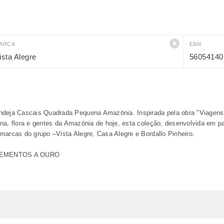
ARCA
EAN
ista Alegre
56054140
deja Cascais Quadrada Pequena Amazōnia. Inspirada pela obra "Viagens Ph
na, flora e gentes da Amazōnia de hoje, esta coleção, desenvolvida em p
marcas do grupo –Vista Alegre, Casa Alegre e Bordallo Pinheiro.
EMENTOS A OURO