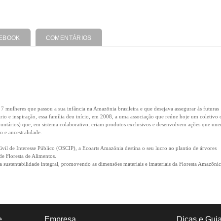
EBOOK
COMENTÁRIOS
7 mulheres que passou a sua infância na Amazōnia brasileira e que desejava assegurar às futuras
ário e inspiração, essa família deu início, em 2008, a uma associação que reúne hoje um coletivo 
os voluntários) que, em sistema colaborativo, criam produtos exclusivos e desenvolvem ações que un
 e ancestralidade.
il de Interesse Público (OSCIP), a Ecoarts Amazōnia destina o seu lucro ao plantio de árvores
 de Floresta de Alimentos.
sustentabilidade integral, promovendo as dimensões materiais e imateriais da Floresta Amazōnic
e
Empresa
Dicas e Gui