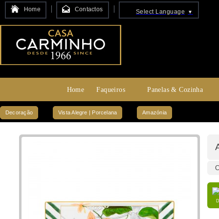
Home
Contactos
Select Language
▼
Home
Faqueiros
Panelas & Cozinha
Decoração
Vista Alegre | Porcelana
Amazónia
C