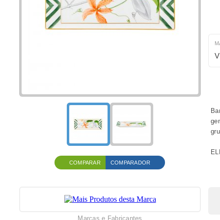
M
V
Ban
ge
gru
EL
COMPARAR
COMPARADOR
Marcas e Fabricantes