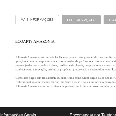
MAIS INFORMAÇÕES
ESPECIFICAÇÕES
FAC
ECOARTS AMAZONIA
A Ecoarts Amazōnia foi fundada há 15 anos pela terceira geração de uma família de 
gerações a certeza de que veriam a floresta nativa de pé. Tendo a floresta como cen
pessoas (coletores, artesãos, artistas, profissionais liberais, pesquisadores e outr
conhecimento e inovação, produto e propósito, preservação e desenvolvimento, luxo
Como associação sem fins lucrativos, qualificada como Organização da Sociedade Civ
frutíferas nativas em cidades, aldeias indígenas e áreas rurais, num projeto batizado
A Ecoarts Amazōnia é um ecossistema de pessoas que trilha um novo caminho para a 
Informações Gerais
Encomendar por Telefon