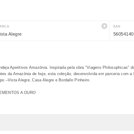
ARCA
EAN
ista Alegre
56054140
deja Aperitivos Amazōnia. Inspirada pela obra "Viagens Philosophicas" do 
ntes da Amazōnia de hoje, esta coleção, desenvolvida em parceria com a 
po –Vista Alegre, Casa Alegre e Bordallo Pinheiro.
EMENTOS A OURO