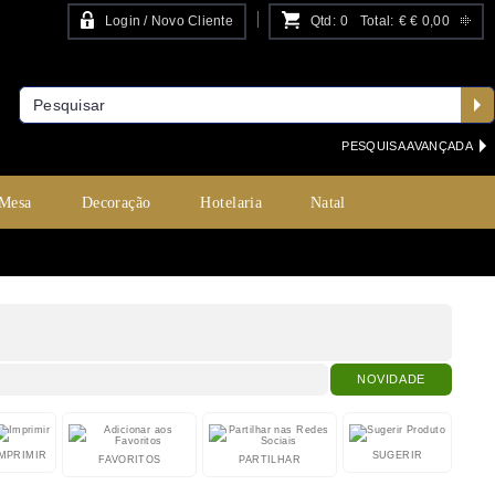
Login / Novo Cliente
Qtd:
0
Total:
€
€ 0,00
PESQUISA AVANÇADA
 Mesa
Decoração
Hotelaria
Natal
NOVIDADE
IMPRIMIR
SUGERIR
FAVORITOS
PARTILHAR