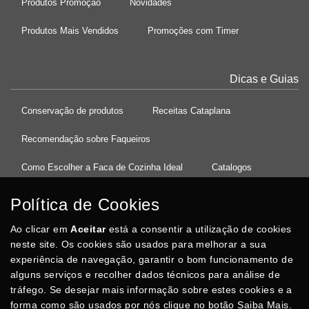
Produtos Promoção
Novidades
Produtos Mais Vendidos
Promoções com Timer
Dicas e Guias
Conservação de produtos
Receitas Cataplana
Recomendação sobre Faqueiros
Como Escolher a Faca de Cozinha Ideal
Catalogos
Política de Cookies
Ao clicar em
37°08'27.5"N 8°32'13.9"W
Aceitar
está a consentir a utilização de cookies
neste site. Os cookies são usados para melhorar a sua
experiência de navegação, garantir o bom funcionamento de
Posso Ajudar
?
alguns serviços e recolher dados técnicos para análise de
tráfego. Se desejar mais informação sobre estes cookies e a
forma como são usados por nós clique no botão Saiba Mais.