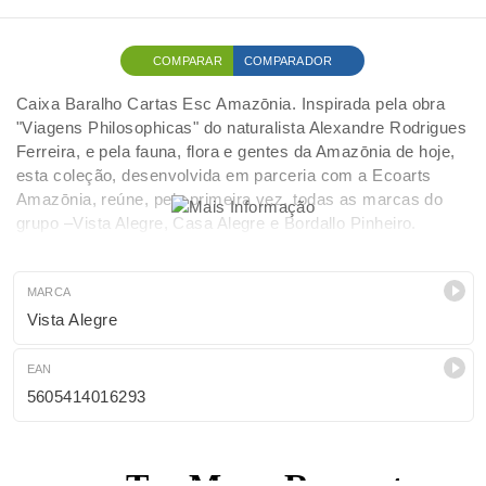
COMPARAR
COMPARADOR
Caixa Baralho Cartas Esc Amazōnia. Inspirada pela obra
"Viagens Philosophicas" do naturalista Alexandre Rodrigues
Ferreira, e pela fauna, flora e gentes da Amazōnia de hoje,
esta coleção, desenvolvida em parceria com a Ecoarts
Amazōnia, reúne, pela primeira vez, todas as marcas do
grupo –Vista Alegre, Casa Alegre e Bordallo Pinheiro.
ELEMENTOS A OURO
MARCA
Vista Alegre
EAN
5605414016293