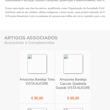
conhecimento e inovação, produto e propósito, preservação e desenvolvimento, luxo e ances
Como associação sem fins lucrativos, qualificada como Organização da Sociedade Civil de In
frutíferas nativas em cidades, aldeias indígenas e áreas rurais, num projeto batizado de Flore
A Ecoarts Amazōnia é um ecossistema de pessoas que trilha um novo caminho para a sustenta
ARTIGOS ASSOCIADOS
Acessórios e Complementos
Amazonia Bandeja Torta
Amazonia Bandeja
VISTA ALEGRE
Cascais Quadrada
Grande VISTA ALEGRE
€ 95,00
€ 65,00