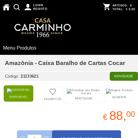
LOGIN
ARTIGOS:
0
REGISTO
TOTAL:
€ 0,00
Menu Produtos
Amazōnia - Caixa Baralho de Cartas Cocar
Código:
21133621
NOVIDADE
DISPONÍVEL
SUGERIR
PARTILHAR
FAVORITOS
88,
00
€