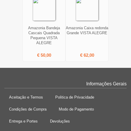
Amazonia Bandeja
Amazonia Caixa redonda
Cascais Quadrada
Grande VISTA ALEGRE
Pequena VISTA
ALEGRE
€ 50,00
€ 62,00
Informações Gerais
Aceitação e Termos
Politica de Privacidade
Condições de Compra
Modo de Pagamento
Entrega e Portes
Devoluções