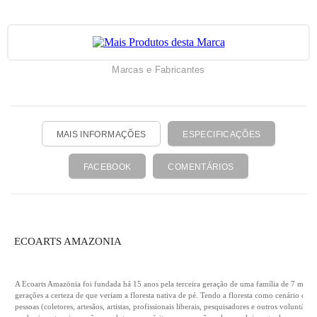
Marcas e Fabricantes
MAIS INFORMAÇÕES
ESPECIFICAÇÕES
FACEBOOK
COMENTÁRIOS
ECOARTS AMAZONIA
A Ecoarts Amazōnia foi fundada há 15 anos pela terceira geração de uma família de 7 mulher
gerações a certeza de que veriam a floresta nativa de pé. Tendo a floresta como cenário e in
pessoas (coletores, artesãos, artistas, profissionais liberais, pesquisadores e outros volunt