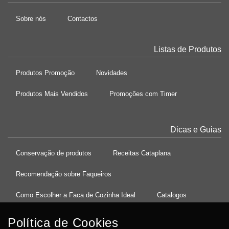
Sobre nós
Contactos
Listas de Produtos
Produtos Promoção
Novidades
Produtos Mais Vendidos
Promoções com Timer
Dicas e Guias
Conservação de produtos
Receitas Cataplana
Recomendação sobre Faqueiros
Como Escolher a Faca de Cozinha Ideal
Catalogos
Política de Cookies