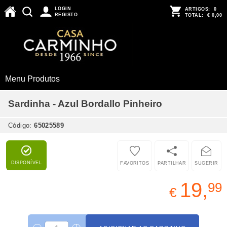
LOGIN
ARTIGOS:
0
REGISTO
TOTAL:
€ 0,00
Menu Produtos
Sardinha - Azul Bordallo Pinheiro
Código:
65025589
DISPONÍVEL
FAVORITOS
PARTILHAR
SUGERIR
19,
99
€