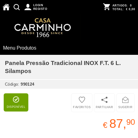
LOGIN
ARTIGOS:
0
REGISTO
TOTAL:
€ 0,00
Menu Produtos
Panela Pressão Tradicional INOX F.T. 6 L.
Silampos
Código:
990124
DISPONÍVEL
FAVORITOS
PARTILHAR
SUGERIR
87,
90
€