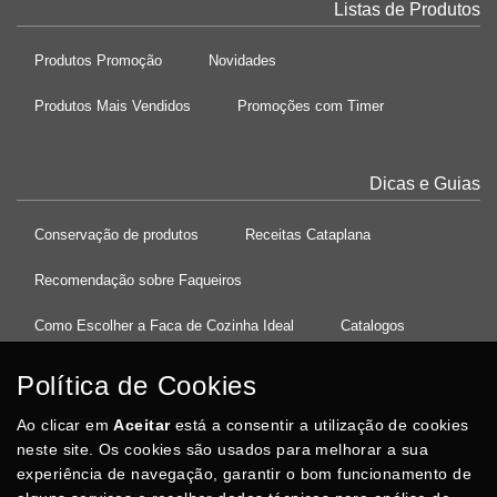
Listas de Produtos
Produtos Promoção
Novidades
Produtos Mais Vendidos
Promoções com Timer
Dicas e Guias
Conservação de produtos
Receitas Cataplana
Recomendação sobre Faqueiros
Como Escolher a Faca de Cozinha Ideal
Catalogos
Política de Cookies
Ao clicar em
37°08'27.5"N 8°32'13.9"W
Aceitar
está a consentir a utilização de cookies
neste site. Os cookies são usados para melhorar a sua
experiência de navegação, garantir o bom funcionamento de
Posso Ajudar
?