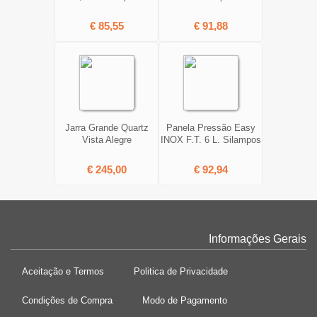
€ 85,55
€ 91,88
Jarra Grande Quartz
Panela Pressão Easy
Vista Alegre
INOX F.T. 6 L. Silampos
€ 245,00
€ 92,94
Informações Gerais
Aceitação e Termos
Politica de Privacidade
Condições de Compra
Modo de Pagamento